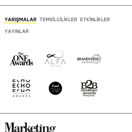
YARIŞMALAR
TEMSILCILIKLER
ETKINLIKLER
YAYINLAR