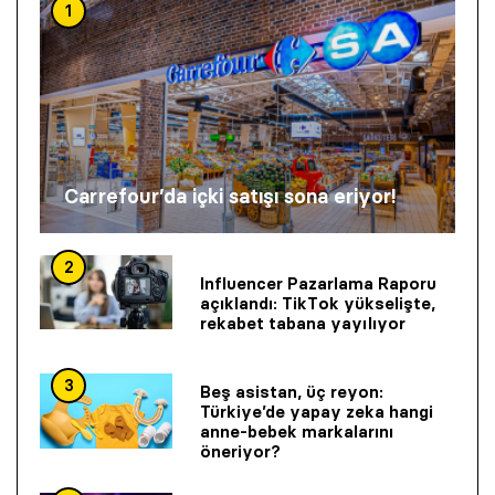
1
Carrefour’da içki satışı sona eriyor!
2
Influencer Pazarlama Raporu
açıklandı: TikTok yükselişte,
rekabet tabana yayılıyor
3
Beş asistan, üç reyon:
Türkiye’de yapay zeka hangi
anne-bebek markalarını
öneriyor?