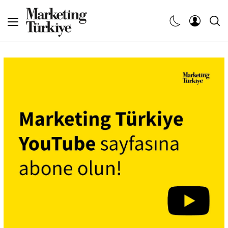
Abone Ol
Haberler
Yaratıcı İşler
Dergiler
Etkinlikler
Söyleşiler
Kariyer