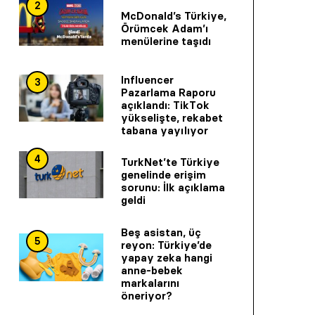
2
McDonald’s Türkiye,
Örümcek Adam’ı
menülerine taşıdı
Influencer
3
Pazarlama Raporu
açıklandı: TikTok
yükselişte, rekabet
tabana yayılıyor
4
TurkNet’te Türkiye
genelinde erişim
sorunu: İlk açıklama
geldi
Beş asistan, üç
5
reyon: Türkiye’de
yapay zeka hangi
anne-bebek
markalarını
öneriyor?