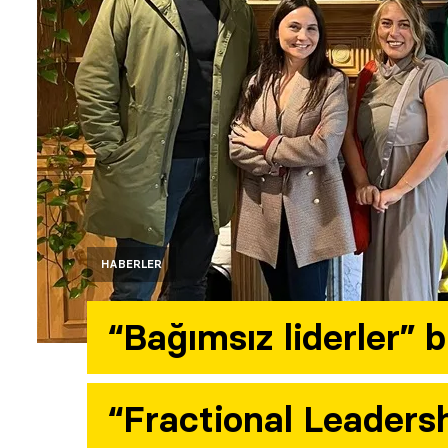
HABERLER
“Bağımsız liderler” b
“Fractional Leader