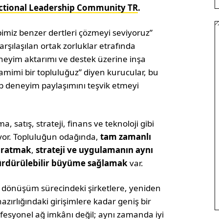
ctional Leadership Community TR
.
pimiz benzer dertleri çözmeyi seviyoruz”
arşılaşılan ortak zorluklar etrafında
eneyim aktarımı ve destek üzerine inşa
samimi bir topluluğuz” diyen kurucular, bu
rip deneyim paylaşımını teşvik etmeyi
a, satış, strateji, finans ve teknoloji gibi
uyor. Topluluğun odağında,
tam zamanlı
yaratmak
,
strateji ve uygulamanın aynı
a sürdürülebilir büyüme sağlamak
var.
l dönüşüm sürecindeki şirketlere, yeniden
ırlığındaki girişimlere kadar geniş bir
ofesyonel ağ imkânı değil; aynı zamanda iyi