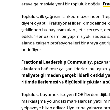
araya gelmesiyle yeni bir topluluk doğdu:
Fra
Topluluk, ilk çağrısını LinkedIn üzerinden “he
diyerek yaptı. Fraksiyonel liderlik modelinde k
şekillenen bu paylaşım alanı, etik çerçeve, d
edildi. “Henüz resmi bir yapımız yok, sadece 
alanda çalışan profesyonelleri bir araya geti
hedefliyor.
Fractional Leadership Community
, pazarlam
alanlarda bağımsız çalışan liderleri buluştur
maliyete girmeden gerçek liderlik etkisi 
ritimde ilerlemesi
ve
ölçülebilir çıktılarl
Topluluk; büyümek isteyen KOBİ’lerden dijita
markalaşma yolundaki markalardan yatırım haz
yelpazeye hitap ediyor. Üyelerine yalnızca pr