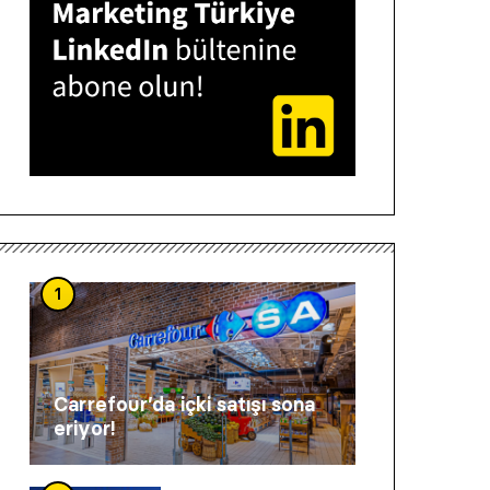
1
Carrefour’da içki satışı sona
eriyor!