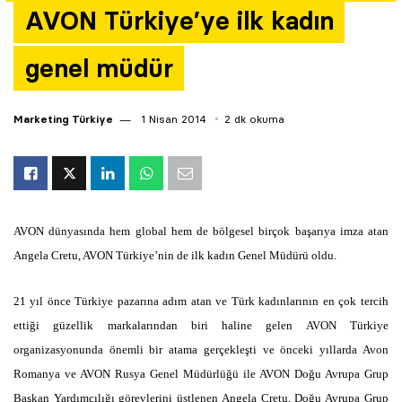
AVON Türkiye’ye ilk kadın
Yazarlar
genel müdür
Araştırma
Marketing Türkiye
1 Nisan 2014
2 dk okuma
AVON dünyasında hem global hem de bölgesel birçok başarıya imza atan
Angela Cretu, AVON Türkiye’nin de ilk kadın Genel Müdürü oldu.
21 yıl önce Türkiye pazarına adım atan ve Türk kadınlarının en çok tercih
ettiği güzellik markalarından biri haline gelen AVON Türkiye
organizasyonunda önemli bir atama gerçekleşti ve önceki yıllarda Avon
Romanya ve AVON Rusya Genel Müdürlüğü ile AVON Doğu Avrupa Grup
Başkan Yardımcılığı görevlerini üstlenen Angela Cretu, Doğu Avrupa Grup