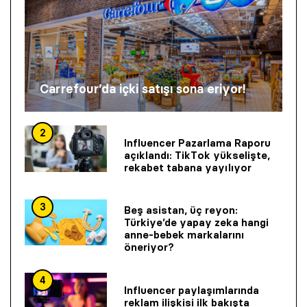
Carrefour’da içki satışı sona eriyor!
2
Influencer Pazarlama Raporu
açıklandı: TikTok yükselişte,
rekabet tabana yayılıyor
3
Beş asistan, üç reyon:
Türkiye’de yapay zeka hangi
anne-bebek markalarını
öneriyor?
4
Influencer paylaşımlarında
reklam ilişkisi ilk bakışta