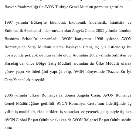
Başkan Yardımcılığı ile AVON Türkiye Genel Müdürü görevine getirildi.
1997 yılında Bükreş’te Ekonomi, Ekonomik Sibernetik, İstatistik ve
Enformatik Akademisi’nden mezun olan Angela Cretu, 2005 yılında London
Business School’u tamamladı. AVON kariyerine 1998 yılında AVON
Romanya’da Satış Müdürü olarak başlayan Cretu, üç yıl üstlendiği bu
pozisyonda pek çok ödülün sahibi oldu. Ardından 2002 yılında Sırbistan ve
Karadağ’da, önce Bölge Satış Müdürü ardından da Ülke Müdürü olarak
görev yaptı ve liderliğini yaptığı ekip, AVON bünyesinde “Pazara En İyi
Giriş Yapan” ekip seçildi.
2005 yılında ülkesi Romanya’ya dönen Angela Cretu, AVON Romanya
Genel Müdürlüğüne getirildi. AVON Romanya, Cretu’nun liderliğinde üç
yıllık iş modelleri, elde ettikleri iş sonuçları ve yetenek gelişimiyle üç kez
AVON Global Başarı Ödülü ve iki kez de AVON Bölgesel Başarı Ödülü sahibi
oldu.