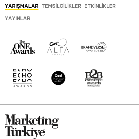
YARIŞMALAR
TEMSILCILIKLER
ETKINLIKLER
YAYINLAR