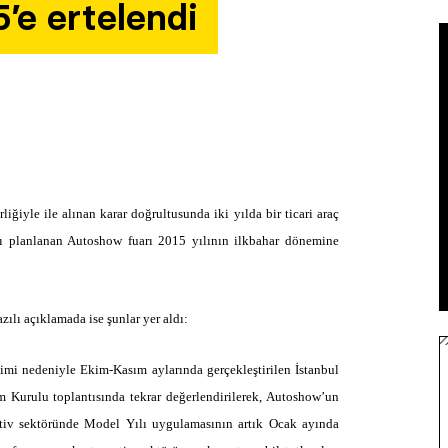
’e ertelendi
iğiyle ile alınan karar doğrultusunda iki yılda bir ticari araç
ı planlanan Autoshow fuarı 2015 yılının ilkbahar dönemine
ılı açıklamada ise şunlar yer aldı:
imi nedeniyle Ekim-Kasım aylarında gerçekleştirilen İstanbul
m Kurulu toplantısında tekrar değerlendirilerek, Autoshow’un
motiv sektöründe Model Yılı uygulamasının artık Ocak ayında