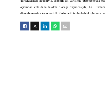
gerçekleşmesi nedeniyle, senenin ilk yarısında düzenlenecek ol
açısından çok daha faydalı olacağı düşüncesiyle, 15. Uluslara
düzenlenmesine karar verildi. Kesin tarih önümüzdeki günlerde bel