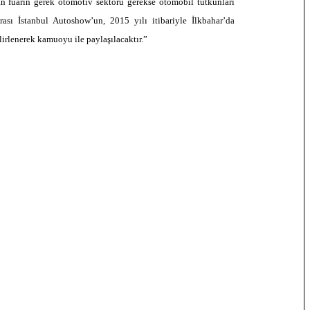
an fuarın gerek otomotiv sektörü gerekse otomobil tutkunları
rası İstanbul Autoshow’un, 2015 yılı itibariyle İlkbahar’da
irlenerek kamuoyu ile paylaşılacaktır.”