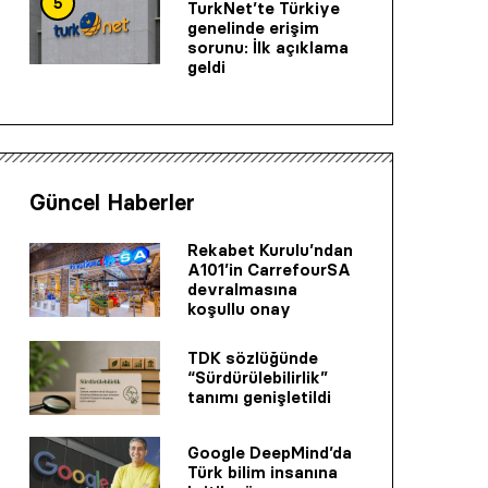
5
TurkNet’te Türkiye
genelinde erişim
sorunu: İlk açıklama
geldi
Güncel Haberler
Rekabet Kurulu’ndan
A101’in CarrefourSA
devralmasına
koşullu onay
TDK sözlüğünde
“Sürdürülebilirlik”
tanımı genişletildi
Google DeepMind’da
Türk bilim insanına