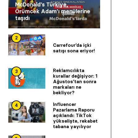
McDonald’s Türkiye,
Örümcek Adam’ı menülerine
taşıdı
2
Carrefour’da içki
satışı sona eriyor!
Reklamcılıkta
3
kurallar değişiyor: 1
Ağustos’tan sonra
markaları ne
bekliyor?
Influencer
4
Pazarlama Raporu
açıklandı: TikTok
yükselişte, rekabet
tabana yayılıyor