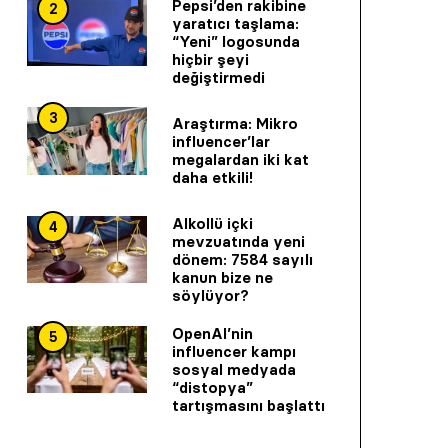
Pepsi’den rakibine
2
yaratıcı taşlama:
“Yeni” logosunda
hiçbir şeyi
değiştirmedi
3
Araştırma: Mikro
influencer’lar
megalardan iki kat
daha etkili!
Alkollü içki
4
mevzuatında yeni
dönem: 7584 sayılı
kanun bize ne
söylüyor?
OpenAI’nin
5
influencer kampı
sosyal medyada
“distopya”
tartışmasını başlattı