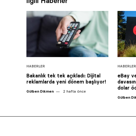
İlgili Haberler
HABERLER
HABERLER
Bakanlık tek tek açıkladı: Dijital
eBay ve
reklamlarda yeni dönem başlıyor!
davasın
dolar 
Gülben Dikmen
2 hafta önce
Gülben D