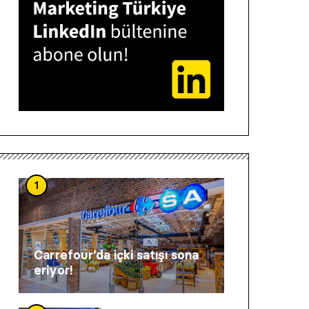
1
Carrefour’da içki satışı sona
eriyor!