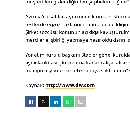
müşteriden gizlendiğinden şüphelenildiğine” a
Avrupa’da satılan aynı modellerin soruşturm
testlerde egzoz gazlarının manipüle edildiğin
Şirket sözcüsü konunun açıklığa kavuşturulmas
mercilerle işbirliği yapmaya hazır olduklarını s
Yönetim kurulu başkanı Stadler genel kuru
aydınlatılması için sonuna kadar çalışacakların
manipülasyonun şirketi sıkıntıya soktuğunu” 
Kaynak:
http://www.dw.com