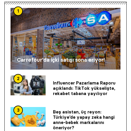
1
Carrefour’da içki satışı sona eriyor!
2
Influencer Pazarlama Raporu
açıklandı: TikTok yükselişte,
rekabet tabana yayılıyor
3
Beş asistan, üç reyon:
Türkiye’de yapay zeka hangi
anne-bebek markalarını
öneriyor?