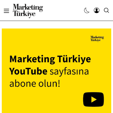
Abone Ol
Haberler
Yaratıcı İşler
Dergiler
Etkinlikler
Söyleşiler
Kariyer