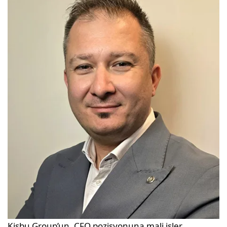
Kisbu Group’un, CFO pozisyonuna mali işler,