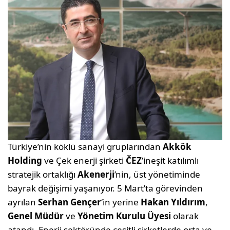
Türkiye’nin köklü sanayi gruplarından
Akkök
Holding
ve Çek enerji şirketi
ČEZ
’ineşit katılımlı
stratejik ortaklığı
Akenerji
’nin, üst yönetiminde
bayrak değişimi yaşanıyor. 5 Mart’ta görevinden
ayrılan
Serhan Gençer
‘in yerine
Hakan Yıldırım
,
Genel Müdür
ve
Yönetim Kurulu Üyesi
olarak
atandı. Enerji sektöründe çeşitli şirketlerde orta ve