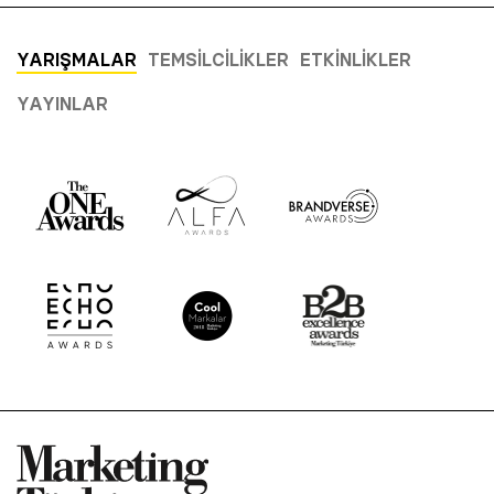
YARIŞMALAR
TEMSILCILIKLER
ETKINLIKLER
YAYINLAR
© 2001 Rota Yayın Yapım Tanıtım Tic. Ltd. Şti. Bu Sitede Bulunan
Yazı Ve Çizimlerin Her Hakkı Saklıdır.
Asquared WordPress Agency
tarafından tasarlanmış ve
kodlanmıştır.