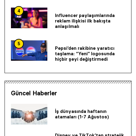
4
Influencer paylaşımlarında
reklam ilişkisi ilk bakışta
anlaşılmalı
5
Pepsi’den rakibine yaratıcı
taşlama: “Yeni” logosunda
hiçbir şeyi değiştirmedi
Güncel Haberler
İş dünyasında haftanın
atamaları (1-7 Ağustos)
Disney ve TikTok’tan stratejik