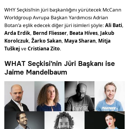
WHY Seçkisi’nin jüri başkanlığını yürütecek McCann
Worldgroup Avrupa Başkan Yardımcısı Adrian
Botan’a eşlik edecek diğer jüri isimleri şöyle:
Ali Bati
,
Arda Erdik
,
Bernd Fliesser
,
Beata Híves
,
Jakub
Korolczuk
,
Žarko Sakan
,
Maya Sharan
,
Mitja
Tuškej
ve
Cristiana Zito
.
WHAT Seçkisi’nin Jüri Başkanı ise
Jaime Mandelbaum