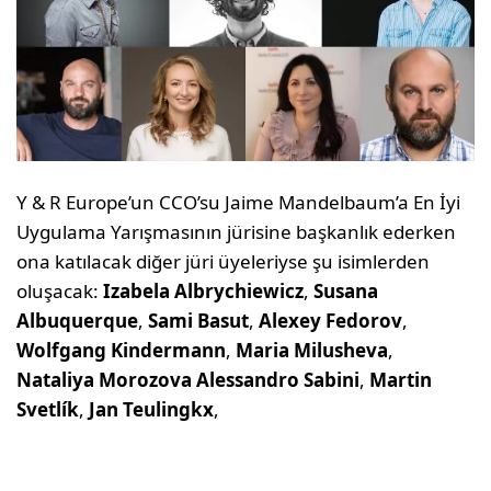
Y & R Europe’un CCO’su Jaime Mandelbaum’a En İyi
Uygulama Yarışmasının jürisine başkanlık ederken
ona katılacak diğer jüri üyeleriyse şu isimlerden
oluşacak:
Izabela Albrychiewicz
,
Susana
Albuquerque
,
Sami Basut
,
Alexey Fedorov
,
Wolfgang Kindermann
,
Maria Milusheva
,
Nataliya Morozova
Alessandro Sabini
,
Martin
Svetlík
,
Jan Teulingkx
,