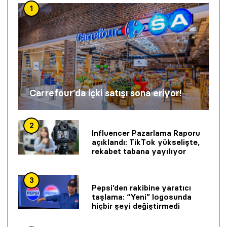
1
Carrefour’da içki satışı sona eriyor!
2
Influencer Pazarlama Raporu
açıklandı: TikTok yükselişte,
rekabet tabana yayılıyor
3
Pepsi’den rakibine yaratıcı
taşlama: “Yeni” logosunda
hiçbir şeyi değiştirmedi