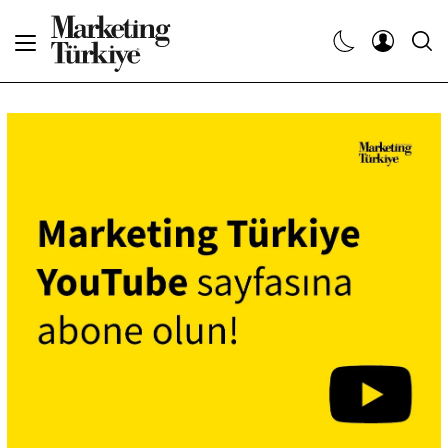
Abone Ol
Haberler
Yaratıcı İşler
Dergiler
Etkinlikler
Söyleşiler
Kariyer