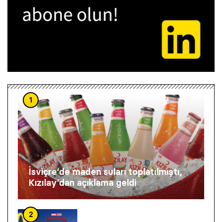
1
İsviçre’de maden suları toplatılmıştı,
Kızılay’dan açıklama geldi
2