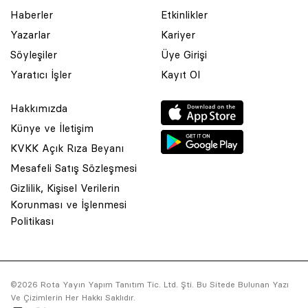
Haberler
Etkinlikler
Yazarlar
Kariyer
Söyleşiler
Üye Girişi
Yaratıcı İşler
Kayıt Ol
Hakkımızda
Künye ve İletişim
KVKK Açık Rıza Beyanı
Mesafeli Satış Sözleşmesi
Gizlilik, Kişisel Verilerin
Korunması ve İşlenmesi
© 2001 Rota Yayın Yapım Tanıtım Tic. Ltd. Şti. Bu Sitede Bulunan
Politikası
Yazı Ve Çizimlerin Her Hakkı Saklıdır.
Asquared WordPress Agency
tarafından tasarlanmış ve
kodlanmıştır.
©2026 Rota Yayın Yapım Tanıtım Tic. Ltd. Şti. Bu Sitede Bulunan Yazı
Ve Çizimlerin Her Hakkı Saklıdır.