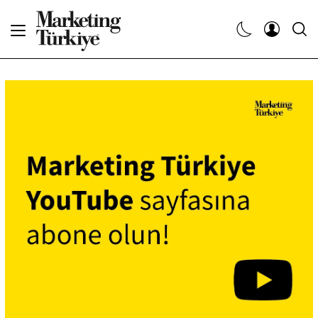
Abone Ol
Haberler
Yaratıcı İşler
Dergiler
Etkinlikler
Söyleşiler
Kariyer