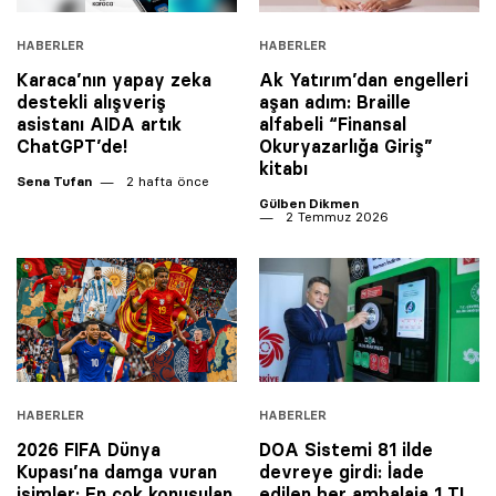
HABERLER
HABERLER
Karaca’nın yapay zeka
Ak Yatırım’dan engelleri
destekli alışveriş
aşan adım: Braille
asistanı AIDA artık
alfabeli “Finansal
ChatGPT’de!
Okuryazarlığa Giriş”
kitabı
Sena Tufan
2 hafta önce
Gülben Dikmen
2 Temmuz 2026
HABERLER
HABERLER
2026 FIFA Dünya
DOA Sistemi 81 ilde
Kupası’na damga vuran
devreye girdi: İade
isimler: En çok konuşulan
edilen her ambalaja 1 TL