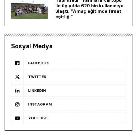
Yapı Kredi “Yarınlara Kartopu”
ile üç yılda 620 bin kullanıcıya
ulaştı: “Amaç eğitimde fırsat
eşitliği”
Sosyal Medya
FACEBOOK
TWITTER
LINKEDIN
INSTAGRAM
YOUTUBE