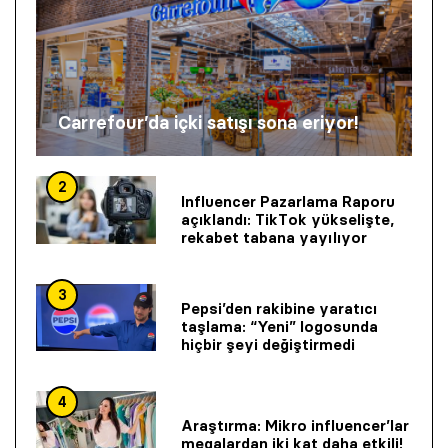
Carrefour’da içki satışı sona eriyor!
2
Influencer Pazarlama Raporu
açıklandı: TikTok yükselişte,
rekabet tabana yayılıyor
3
Pepsi’den rakibine yaratıcı
taşlama: “Yeni” logosunda
hiçbir şeyi değiştirmedi
4
Araştırma: Mikro influencer’lar
megalardan iki kat daha etkili!