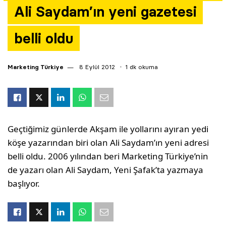
Ali Saydam’ın yeni gazetesi
Yazarlar
belli oldu
Araştırma
Marketing Türkiye
8 Eylül 2012
1 dk okuma
Geçtiğimiz günlerde Akşam ile yollarını ayıran yedi
köşe yazarından biri olan Ali Saydam’ın yeni adresi
belli oldu. 2006 yılından beri Marketing Türkiye’nin
de yazarı olan Ali Saydam, Yeni Şafak’ta yazmaya
başlıyor.