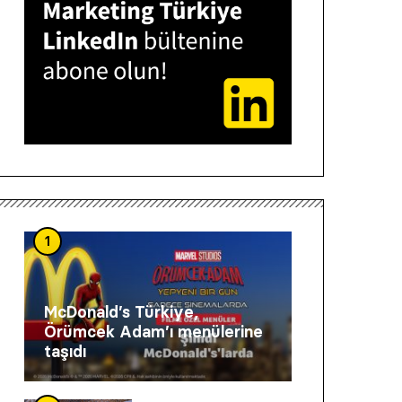
1
McDonald’s Türkiye,
Örümcek Adam’ı menülerine
taşıdı