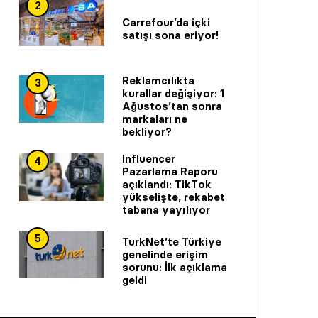
2
Carrefour’da içki
satışı sona eriyor!
Reklamcılıkta
3
kurallar değişiyor: 1
Ağustos’tan sonra
markaları ne
bekliyor?
Influencer
4
Pazarlama Raporu
açıklandı: TikTok
yükselişte, rekabet
tabana yayılıyor
5
TurkNet’te Türkiye
genelinde erişim
sorunu: İlk açıklama
geldi