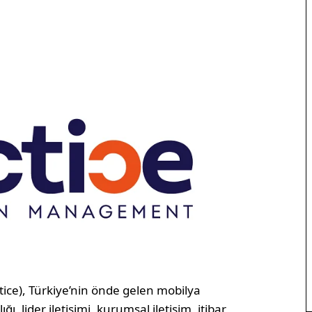
e), Türkiye’nin önde gelen mobilya
ı, lider iletişimi, kurumsal iletişim, itibar