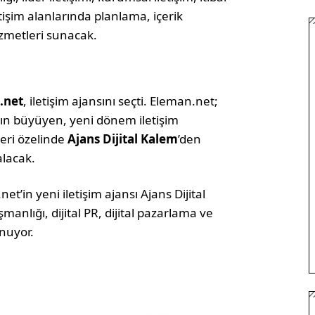
iletişim alanlarında planlama, içerik
izmetleri sunacak.
.net
, iletişim ajansını seçti. Eleman.net;
n büyüyen, yeni dönem iletişim
leri özelinde
Ajans Dijital Kalem
’den
alacak.
et’in yeni iletişim ajansı Ajans Dijital
manlığı, dijital PR, dijital pazarlama ve
nuyor.