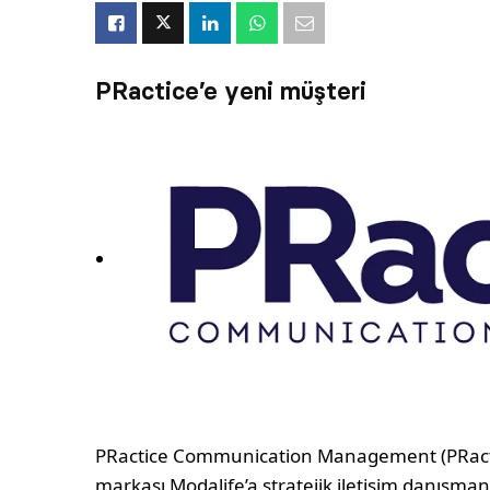
PRactice’e yeni müşteri
PRactice Communication Management (PRactic
markası Modalife’a stratejik iletişim danışmanlığ