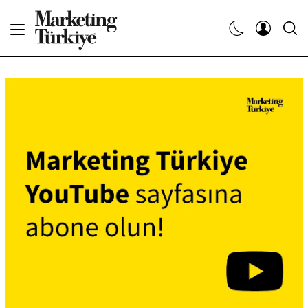
Abone Ol
Haberler
Yaratıcı İşler
Dergiler
Etkinlikler
Söyleşiler
Kariyer