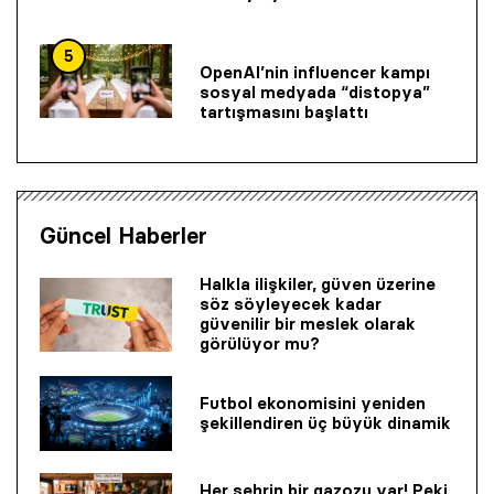
5
OpenAI’nin influencer kampı
sosyal medyada “distopya”
tartışmasını başlattı
Güncel Haberler
Halkla ilişkiler, güven üzerine
söz söyleyecek kadar
güvenilir bir mes­lek olarak
görülüyor mu?
Futbol ekonomisini yeniden
şekillendiren üç büyük dinamik
Her şehrin bir gazozu var! Peki,