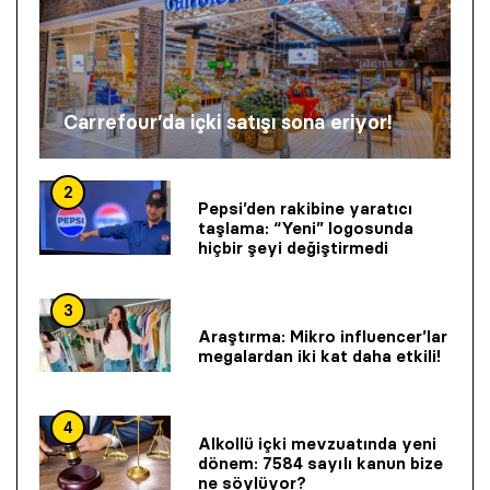
Carrefour’da içki satışı sona eriyor!
2
Pepsi’den rakibine yaratıcı
taşlama: “Yeni” logosunda
hiçbir şeyi değiştirmedi
3
Araştırma: Mikro influencer’lar
megalardan iki kat daha etkili!
4
Alkollü içki mevzuatında yeni
dönem: 7584 sayılı kanun bize
ne söylüyor?