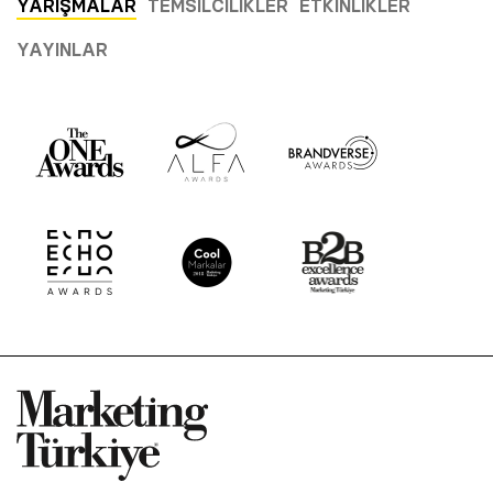
YARIŞMALAR
TEMSILCILIKLER
ETKINLIKLER
YAYINLAR