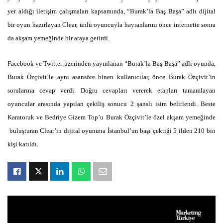
yer aldığı iletişim çalışmaları kapsamında, “Burak’la Baş Başa” adlı dijital
bir oyun hazırlayan Clear, ünlü oyuncuyla hayranlarını önce internette sonra
da akşam yemeğinde bir araya getirdi.
Facebook ve Twitter üzerinden yayınlanan “Burak’la Baş Başa” adlı oyunda,
Burak Özçivit’le aynı asansöre binen kullanıcılar, önce Burak Özçivit’in
sorularına cevap verdi. Doğru cevapları vererek etapları tamamlayan
oyuncular arasında yapılan çekiliş sonucu 2 şanslı isim belirlendi. Beste
Karatoruk ve Bedriye Gizem Top’u Burak Özçivit’le özel akşam yemeğinde
buluşturan Clear’ın dijital oyununa İstanbul’un başı çektiği 5 ilden 210 bin
kişi katıldı.