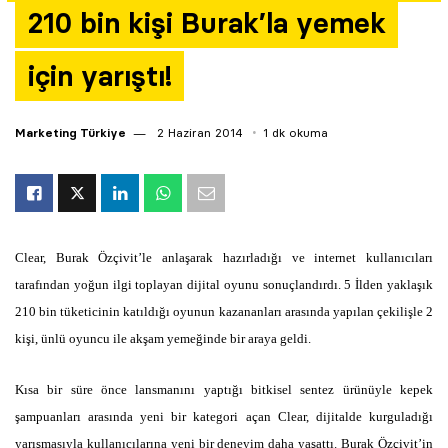
210 bin kişi Burak’la yemek
Yazarlar
için yarıştı!
Araştırma
Marketing Türkiye
2 Haziran 2014
1 dk okuma
Clear, Burak Özçivit’le anlaşarak hazırladığı ve internet kullanıcıları
tarafından yoğun ilgi toplayan dijital oyunu sonuçlandırdı. 5 İlden yaklaşık
210 bin tüketicinin katıldığı oyunun kazananları arasında yapılan çekilişle 2
kişi, ünlü oyuncu ile akşam yemeğinde bir araya geldi.
Kısa bir süre önce lansmanını yaptığı bitkisel sentez ürünüyle kepek
şampuanları arasında yeni bir kategori açan Clear, dijitalde kurguladığı
yarışmasıyla kullanıcılarına yeni bir deneyim daha yaşattı. Burak Özçivit’in