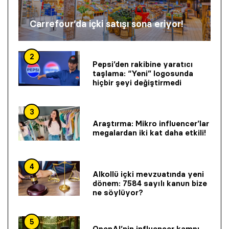
Carrefour’da içki satışı sona eriyor!
2
Pepsi’den rakibine yaratıcı
taşlama: “Yeni” logosunda
hiçbir şeyi değiştirmedi
3
Araştırma: Mikro influencer’lar
megalardan iki kat daha etkili!
4
Alkollü içki mevzuatında yeni
dönem: 7584 sayılı kanun bize
ne söylüyor?
5
OpenAI’nin influencer kampı