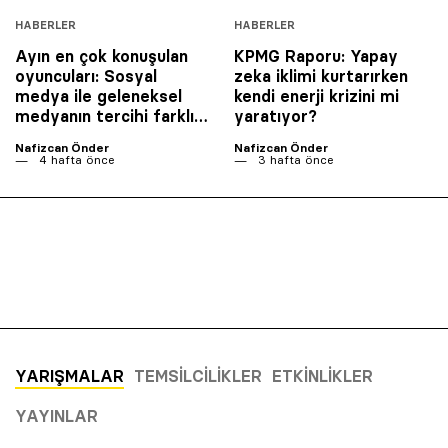
HABERLER
HABERLER
Ayın en çok konuşulan
KPMG Raporu: Yapay
oyuncuları: Sosyal
zeka iklimi kurtarırken
medya ile geleneksel
kendi enerji krizini mi
medyanın tercihi farklı…
yaratıyor?
Nafizcan Önder
Nafizcan Önder
4 hafta önce
3 hafta önce
YARIŞMALAR
TEMSILCILIKLER
ETKINLIKLER
YAYINLAR