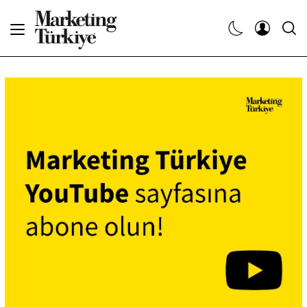
Abone Ol
Haberler
Yaratıcı İşler
Dergiler
Etkinlikler
Söyleşiler
Kariyer