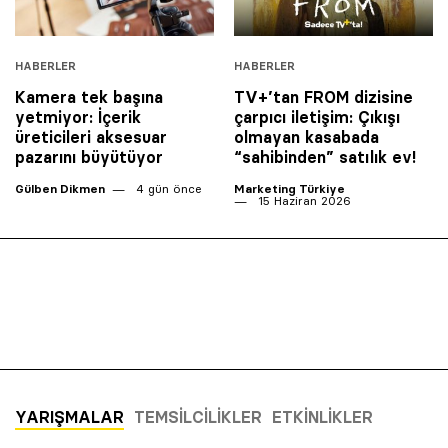
HABERLER
HABERLER
Kamera tek başına
TV+’tan FROM dizisine
yetmiyor: İçerik
çarpıcı iletişim: Çıkışı
üreticileri aksesuar
olmayan kasabada
pazarını büyütüyor
“sahibinden” satılık ev!
Gülben Dikmen
4 gün önce
Marketing Türkiye
15 Haziran 2026
YARIŞMALAR
TEMSILCILIKLER
ETKINLIKLER