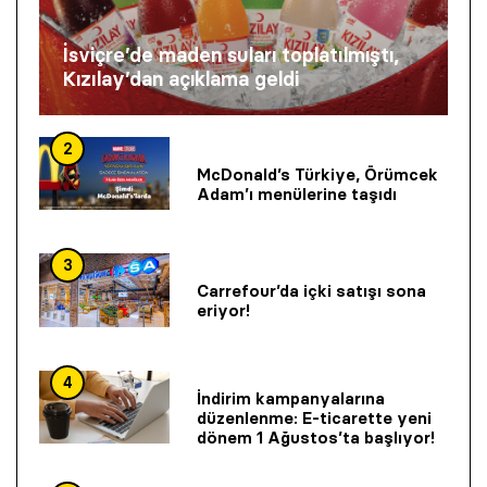
İsviçre’de maden suları toplatılmıştı,
Kızılay’dan açıklama geldi
2
McDonald’s Türkiye, Örümcek
Adam’ı menülerine taşıdı
3
Carrefour’da içki satışı sona
eriyor!
4
İndirim kampanyalarına
düzenlenme: E-ticarette yeni
dönem 1 Ağustos’ta başlıyor!