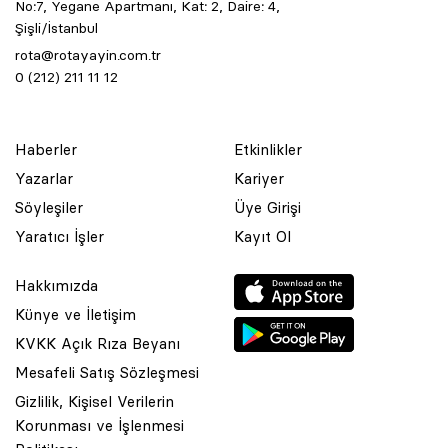
No:7, Yegane Apartmanı, Kat: 2, Daire: 4,
Şişli/İstanbul
rota@rotayayin.com.tr
0 (212) 211 11 12
Haberler
Etkinlikler
Yazarlar
Kariyer
Söyleşiler
Üye Girişi
Yaratıcı İşler
Kayıt Ol
Hakkımızda
Künye ve İletişim
KVKK Açık Rıza Beyanı
Mesafeli Satış Sözleşmesi
Gizlilik, Kişisel Verilerin
Korunması ve İşlenmesi
© 2001 Rota Yayın Yapım Tanıtım Tic. Ltd. Şti. Bu Sitede Bulunan