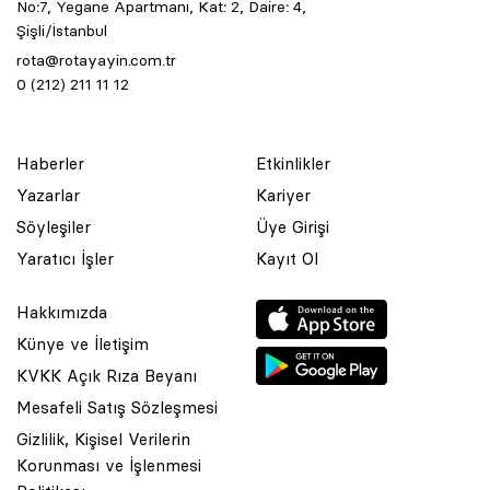
No:7, Yegane Apartmanı, Kat: 2, Daire: 4,
Şişli/İstanbul
rota@rotayayin.com.tr
0 (212) 211 11 12
Haberler
Etkinlikler
Yazarlar
Kariyer
Söyleşiler
Üye Girişi
Yaratıcı İşler
Kayıt Ol
Hakkımızda
Künye ve İletişim
KVKK Açık Rıza Beyanı
Mesafeli Satış Sözleşmesi
Gizlilik, Kişisel Verilerin
Korunması ve İşlenmesi
© 2001 Rota Yayın Yapım Tanıtım Tic. Ltd. Şti. Bu Sitede Bulunan