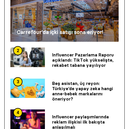
Carrefour’da içki satışı sona eriyor!
2
Influencer Pazarlama Raporu
açıklandı: TikTok yükselişte,
rekabet tabana yayılıyor
3
Beş asistan, üç reyon:
Türkiye’de yapay zeka hangi
anne-bebek markalarını
öneriyor?
4
Influencer paylaşımlarında
reklam ilişkisi ilk bakışta
anlaşılmalı