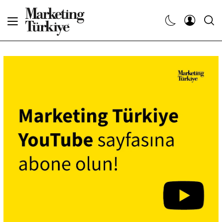
Abone Ol
Haberler
Yaratıcı İşler
Dergiler
Etkinlikler
Söyleşiler
Kariyer