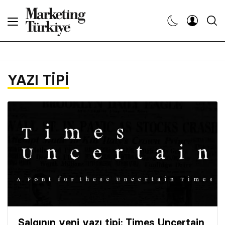
Abone Ol
Haberler
YAZI TIPI
Yaratıcı İşler
Dergiler
Etkinlikler
Söyleşiler
Kariyer
Salgının yeni yazı tipi: Times Uncertain