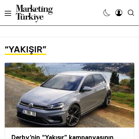
Abone Ol
Haberler
“YAKIŞIR”
Yaratıcı İşler
Dergiler
Etkinlikler
Söyleşiler
Kariyer
Derby’nin “Yakışır” kampanyasının