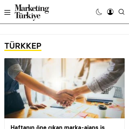
Abone Ol
Haberler
TÜRKKEP
Yaratıcı İşler
Dergiler
Etkinlikler
Söyleşiler
Kariyer
Haftanın öne çıkan marka-ajans iş