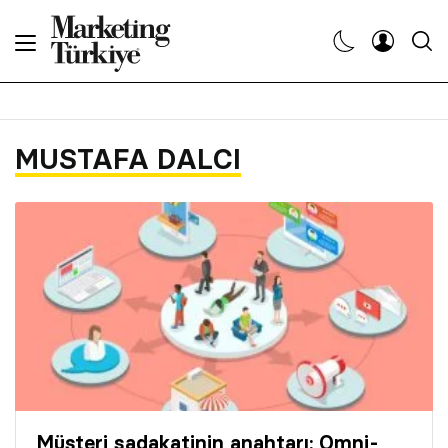
Abone Ol
Haberler
MUSTAFA DALCI
Yaratıcı İşler
Dergiler
Etkinlikler
Söyleşiler
Kariyer
Müşteri sadakatinin anahtarı: Omni-