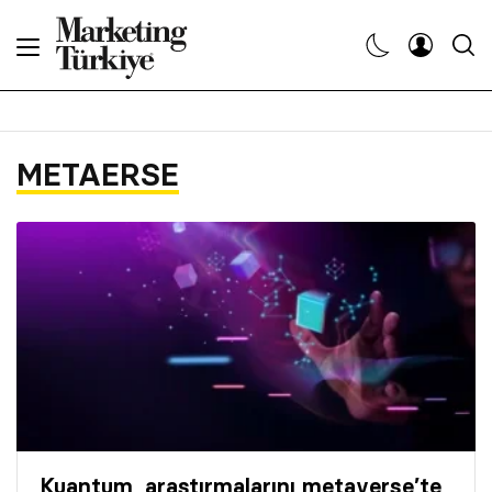
Abone Ol
Haberler
METAERSE
Yaratıcı İşler
Dergiler
Etkinlikler
Söyleşiler
Kariyer
Kuantum, araştırmalarını metaverse’te