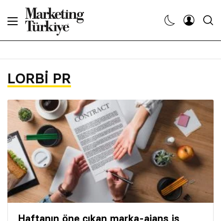
Abone Ol
Haberler
LORBI PR
Yaratıcı İşler
Dergiler
Etkinlikler
Söyleşiler
Kariyer
Haftanın öne çıkan marka-ajans iş