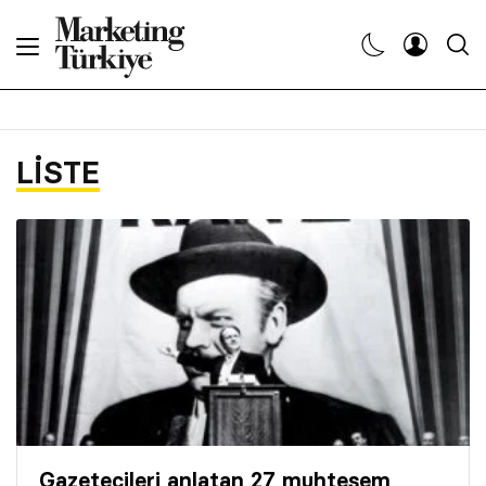
Abone Ol
Haberler
LISTE
Yaratıcı İşler
Dergiler
Etkinlikler
Söyleşiler
Kariyer
Gazetecileri anlatan 27 muhteşem