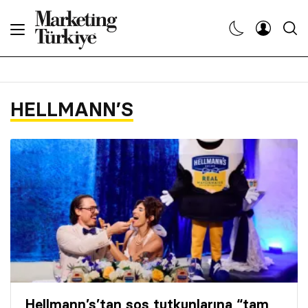
Abone Ol
Haberler
HELLMANN’S
Yaratıcı İşler
Dergiler
Etkinlikler
Söyleşiler
Kariyer
Hellmann’s’tan sos tutkunlarına “tam