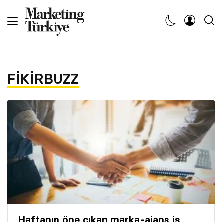
Abone Ol
Haberler
FIKIRBUZZ
Yaratıcı İşler
Dergiler
Etkinlikler
Söyleşiler
Kariyer
Haftanın öne çıkan marka-ajans iş