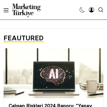
Abone Ol
Haberler
FEAUTURED
Yaratıcı İşler
Dergiler
Etkinlikler
Söyleşiler
Kariyer
Çalışan Riskleri 2024 Raporu: “Yapay