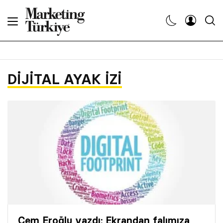
Abone Ol
Haberler
DIJITAL AYAK IZI
Yaratıcı İşler
Dergiler
Etkinlikler
Söyleşiler
Kariyer
Cem Eroğlu yazdı: Ekrandan falımıza