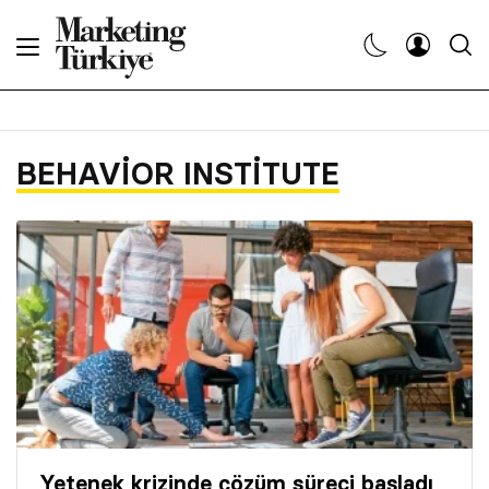
Abone Ol
Haberler
BEHAVIOR INSTITUTE
Yaratıcı İşler
Dergiler
Etkinlikler
Söyleşiler
Kariyer
Yetenek krizinde çözüm süreci başladı