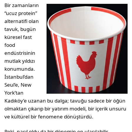
Bir zamanların
“ucuz protein”
alternatifi olan
tavuk, bugün
küresel fast
food
endüstrisinin
mutlak yıldızı
konumunda.
İstanbul’dan
Seul’e, New
York’tan
Kadıköy’e uzanan bu dalga; tavuğu sadece bir öğün
olmaktan çıkarıp bir yatırım modeli, bir içerik unsuru
ve kültürel bir fenomene dönüştürdü.
Peki, nasıl oldu da bir dönemin en ulaşılabilir