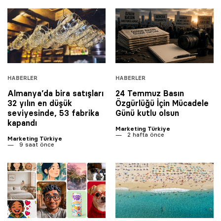
HABERLER
HABERLER
Almanya’da bira satışları
24 Temmuz Basın
32 yılın en düşük
Özgürlüğü İçin Mücadele
seviyesinde, 53 fabrika
Günü kutlu olsun
kapandı
Marketing Türkiye
© 2001 Rota Yayın Yapım Tanıtım Tic. Ltd. Şti. Bu Sitede Bulunan
2 hafta önce
Marketing Türkiye
Yazı Ve Çizimlerin Her Hakkı Saklıdır.
9 saat önce
Asquared WordPress Agency
tarafından tasarlanmış ve
kodlanmıştır.