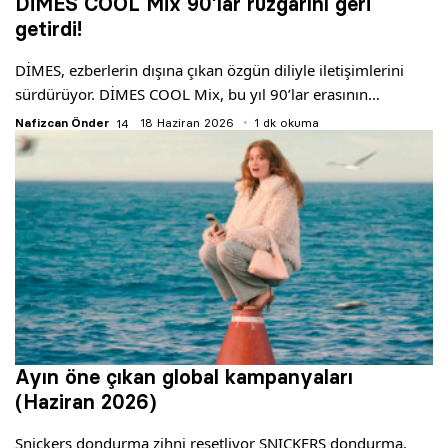
DİMES COOL Mix 90’lar rüzgarını geri
getirdi!
DİMES, ezberlerin dışına çıkan özgün diliyle iletişimlerini
sürdürüyor. DİMES COOL Mix, bu yıl 90’lar erasının…
Nafizcan Önder
18 Haziran 2026
1 dk okuma
Ayın öne çıkan global kampanyaları
(Haziran 2026)
Snickers dondurma zihni resetliyor SNICKERS dondurma,