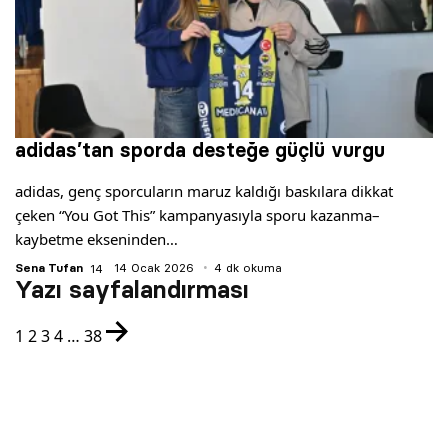
adidas’tan sporda desteğe güçlü vurgu
adidas, genç sporcuların maruz kaldığı baskılara dikkat
çeken “You Got This” kampanyasıyla sporu kazanma–
kaybetme ekseninden…
Sena Tufan
14 Ocak 2026
4 dk okuma
Yazı sayfalandırması
1
2
3
4
…
38