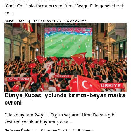
“Can’t Chill” platformunu yeni filmi “Seagull” ile genişleterek
en…
Sena Tufan
13 Haziran 2026
4 dk okuma
Dünya Kupası yolunda kırmızı-beyaz marka
evreni
Dile kolay tam 24 yıl… O gün saçlarını Ümit Davala gibi
kestiren çocuklar büyümüş olsa…
Nafizcan Önder
6 Haziran 2026
11 dk okuma