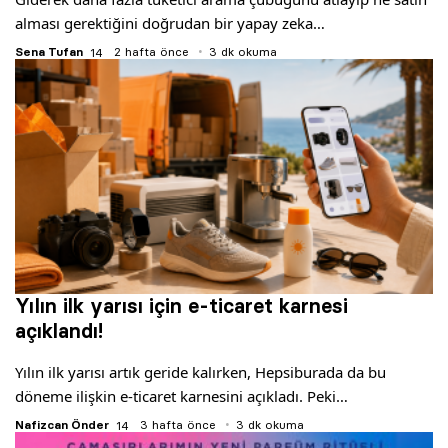
Yazarlar
alması gerektiğini doğrudan bir yapay zeka…
Sena Tufan
2 hafta önce
3 dk okuma
Araştırma
Yılın ilk yarısı için e-ticaret karnesi
açıklandı!
Yılın ilk yarısı artık geride kalırken, Hepsiburada da bu
döneme ilişkin e-ticaret karnesini açıkladı. Peki…
Nafizcan Önder
3 hafta önce
3 dk okuma