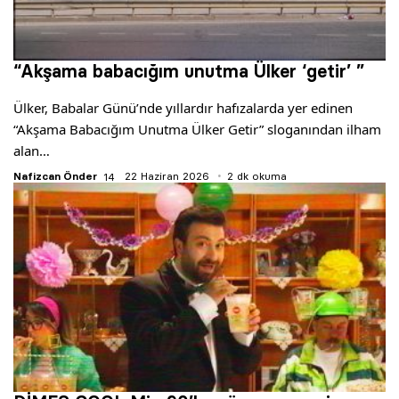
“Akşama babacığım unutma Ülker ‘getir’ ”
Ülker, Babalar Günü’nde yıllardır hafızalarda yer edinen
“Akşama Babacığım Unutma Ülker Getir” sloganından ilham
alan…
Nafizcan Önder
22 Haziran 2026
2 dk okuma