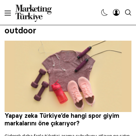
Abone Ol
outdoor
Haberler
Yaratıcı İşler
Dergiler
Etkinlikler
Söyleşiler
Yapay zeka Türkiye’de hangi spor giyim
markalarını öne çıkarıyor?
Kariyer
Giderek daha fazla tüketici arama çubuğunu atlayıp ne satın