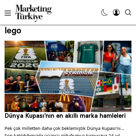
Abone Ol
lego
Haberler
Yaratıcı İşler
Dergiler
Etkinlikler
Söyleşiler
Dünya Kupası’nın en akıllı marka hamleleri
Kariyer
Pek çok milletten daha çok beklemiştik Dünya Kupası’nı…
Son katıldığımızda üçüncü olduğumuz turnuvaya 24 yıl…