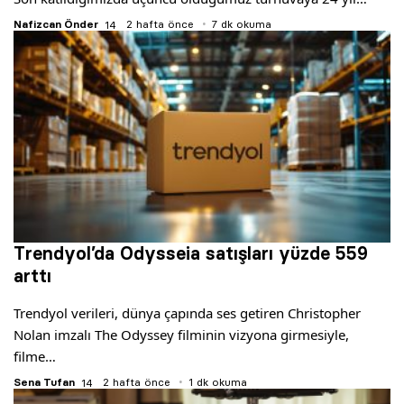
Yazarlar
Nafizcan Önder
2 hafta önce
7 dk okuma
Araştırma
Trendyol’da Odysseia satışları ‎yüzde 559
arttı
Trendyol verileri, dünya çapında ses getiren Christopher
Nolan imzalı The Odyssey filminin vizyona girmesiyle,
filme…
Sena Tufan
2 hafta önce
1 dk okuma