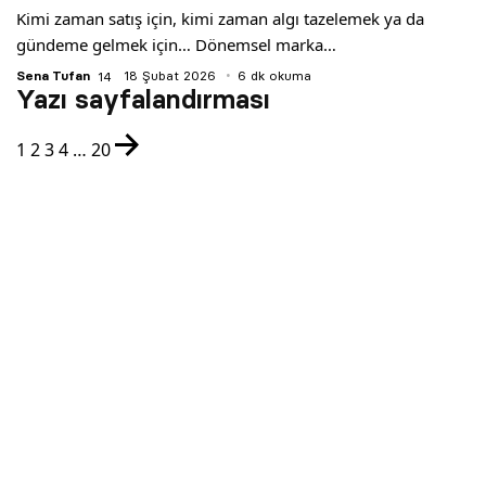
Kimi zaman satış için, kimi zaman algı tazelemek ya da
gündeme gelmek için… Dönemsel marka…
Sena Tufan
18 Şubat 2026
6 dk okuma
Yazı sayfalandırması
1
2
3
4
…
20