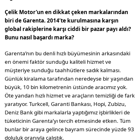
Çelik Motor’un en dikkat çeken mar­kalarından
biri de Garenta. 2014’te kurulmasına karşın
global rakiple­rine karşı ciddi bir pazar payı aldı?
Bunu nasıl başardı marka?
Garenta’nın bu denli hızlı büyümesinin ar­kasındaki
en önemi faktör sunduğu kaliteli hizmet ve
müşteriye sunduğu taahhütlere sadık kalması.
Günlük kiralama tarafın­dan neredeyse bir yaşından
büyük, 10 bin kilometrenin üstünde aracımız yok.
Öte yandan hızlı hizmet ve araçların temizliği de fark
yaratıyor. Turkcell, Garanti Banka­sı, Hopi, Zubizu,
Deniz Bank gibi marka­larla yaptığımız işbirlikleri de
tüketicinin Garenta’yı tercih etmesinde etken. Tüm
bunlar bir araya gelince bayram sürecinde yüzde 93
doluluk oranıyla çalıştık.