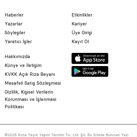
Haberler
Etkinlikler
Yazarlar
Kariyer
Söyleşiler
Üye Girişi
Yaratıcı İşler
Kayıt Ol
Hakkımızda
Künye ve İletişim
KVKK Açık Rıza Beyanı
Mesafeli Satış Sözleşmesi
Gizlilik, Kişisel Verilerin
Korunması ve İşlenmesi
© 2001 Rota Yayın Yapım Tanıtım Tic. Ltd. Şti. Bu Sitede Bulunan
Politikası
Yazı Ve Çizimlerin Her Hakkı Saklıdır.
Asquared WordPress Agency
tarafından tasarlanmış ve
kodlanmıştır.
©2026 Rota Yayın Yapım Tanıtım Tic. Ltd. Şti. Bu Sitede Bulunan Yazı