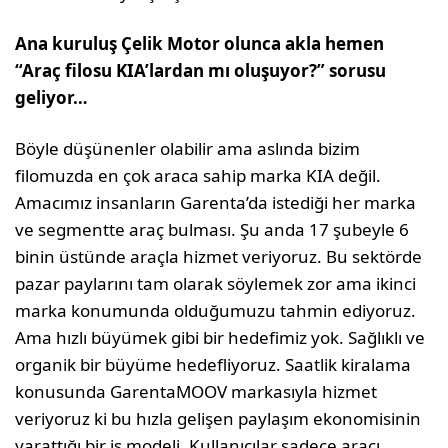
Ana kuruluş Çelik Motor olunca akla hemen
“Araç filosu KIA’lardan mı oluşuyor?” sorusu
geliyor…
Böyle düşünenler olabilir ama aslında bizim
filomuzda en çok ara­ca sahip marka KIA değil.
Amacımız insanların Garenta’da iste­diği her marka
ve segmentte araç bulması. Şu anda 17 şubeyle 6
binin üstünde araçla hizmet veriyoruz. Bu sektörde
pazar payla­rını tam olarak söylemek zor ama ikinci
marka konumunda oldu­ğumuzu tahmin ediyoruz.
Ama hızlı büyümek gibi bir hedefimiz yok. Sağlıklı ve
organik bir büyüme hedefliyoruz. Saatlik kiralama
konusunda GarentaMOOV markasıyla hizmet
veriyoruz ki bu hızla gelişen paylaşım ekonomisinin
yarattığı bir iş modeli. Kullanıcılar sadece aracı