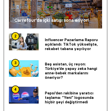
Carrefour’da içki satışı sona eriyor!
2
Influencer Pazarlama Raporu
açıklandı: TikTok yükselişte,
rekabet tabana yayılıyor
3
Beş asistan, üç reyon:
Türkiye’de yapay zeka hangi
anne-bebek markalarını
öneriyor?
4
Pepsi’den rakibine yaratıcı
taşlama: “Yeni” logosunda
hiçbir şeyi değiştirmedi