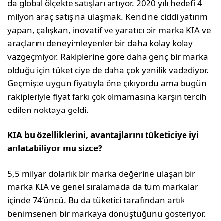
da global ölçekte satışları artıyor. 2020 yılı hedefi 4
milyon araç satı­şına ulaşmak. Kendine ciddi yatırım
yapan, çalışkan, inovatif ve yaratıcı bir marka KIA ve
araçlarını deneyimleyenler bir daha ko­lay kolay
vazgeçmiyor. Rakiplerine göre daha genç bir marka
olduğu için tüketiciye de daha çok yenilik vadediyor.
Geçmişte uygun fiyatıyla öne çıkıyordu ama bugün
ra­kipleriyle fiyat farkı çok olmamasına karşın tercih
edilen noktaya geldi.
KIA bu özelliklerini, avantajlarını tü­keticiye iyi
anlatabiliyor mu sizce?
5,5 milyar dolarlık bir marka değerine ula­şan bir
marka KIA ve genel sıralamada da tüm markalar
içinde 74’üncü. Bu da tüketi­ci tarafından artık
benimsenen bir markaya dönüştüğünü gösteriyor.