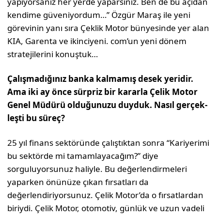
yapıyorsanız her yerde yaparsınız. Ben de bu açıdan
kendime güveniyordum…” Özgür Maraş ile yeni
görevinin yanı sıra Çeklik Motor bünyesinde yer alan
KIA, Garenta ve ikinciyeni. com’un yeni dönem
stratejilerini konuştuk…
Çalışmadığınız banka kalmamış de­sek yeridir.
Ama iki ay önce sürpriz bir kararla Çelik Motor
Genel Müdü­rü olduğunuzu duyduk. Nasıl gerçek­
leşti bu süreç?
25 yıl finans sektöründe çalıştıktan sonra “Kariyerimi
bu sektörde mi tamamlaya­cağım?” diye
sorguluyorsunuz haliyle. Bu değerlendirmeleri
yaparken önünüze çıkan fırsatları da
değerlendiriyorsunuz. Çelik Motor’da o fırsatlardan
biriydi. Çelik Mo­tor, otomotiv, günlük ve uzun vadeli