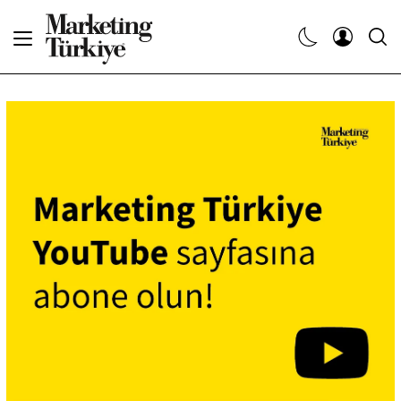
Abone Ol
Haberler
Yaratıcı İşler
Dergiler
Etkinlikler
Söyleşiler
Kariyer