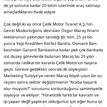
de yıl sonuna kadar 20 binin üzerinde araç satmayı
amaçladıklarını ifade ediyor
Çok değil iki ay önce Çelik Motor Ticaret A.Ş.’nin
Genel Müdürlüğünü devralan Özgür Maraş finans
sektörünün yakından tanıdığı bir isim. 25 yıl bo­
yunca Yapı Kredi’den Körfez Bank’a, Osmanlı Ban­
kası’ndan Garanti Bankası’na kadar pek çok banka­da
üst düzey görevlerde bulunan Maraş bu 25 yılın
sonunda radikal bir kararla Çelik Motor’un başına
geçti. Göreve geldikten sonraki ilk söyleşisini
Marketing Türkiye’ye veren Maraş böyle uzun bir sü­
reçten sonra sektör değiştirmenin “Acaba başarılı
olur muyum?” sorusunu sordurduğunu samimiyetle
söylüyor ve ekliyor: “Yöne­ticilik farklı bir kavram ve
işi yapan değil yaptıran olduğunuz için eğer bunu iyi