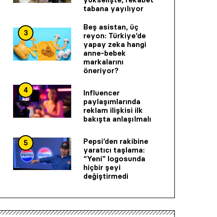
tabana yayılıyor
Beş asistan, üç
3
reyon: Türkiye’de
yapay zeka hangi
anne-bebek
markalarını
öneriyor?
4
Influencer
paylaşımlarında
reklam ilişkisi ilk
bakışta anlaşılmalı
Pepsi’den rakibine
5
yaratıcı taşlama:
“Yeni” logosunda
hiçbir şeyi
değiştirmedi