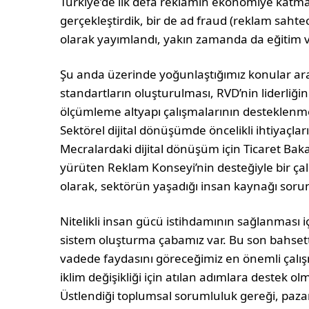
Türkiye’de ilk defa reklamın ekonomiye katm
gerçekleştirdik, bir de ad fraud (reklam sahteci
olarak yayımlandı, yakın zamanda da eğitim v
Şu anda üzerinde yoğunlaştığımız konular ara
standartların oluşturulması, RVD’nin liderliği
ölçümleme altyapı çalışmalarının desteklenmesi
Sektörel dijital dönüşümde öncelikli ihtiyaçlar
Mecralardaki dijital dönüşüm için Ticaret Bak
yürüten Reklam Konseyi’nin desteğiyle bir çalı
olarak, sektörün yaşadığı insan kaynağı soru
Nitelikli insan gücü istihdamının sağlanması iç
sistem oluşturma çabamız var. Bu son bahsetti
vadede faydasını göreceğimiz en önemli çalışma
iklim değişikliği için atılan adımlara destek 
Üstlendiği toplumsal sorumluluk gereği, pazar