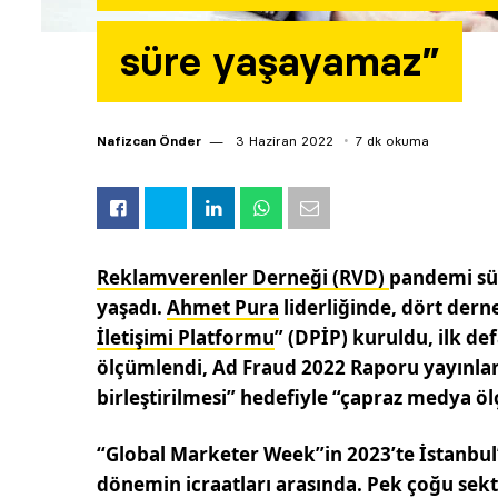
süre yaşayamaz”
Nafizcan Önder
3 Haziran 2022
7 dk okuma
Reklamverenler Derneği (RVD)
pandemi sür
yaşadı.
Ahmet Pura
liderliğinde, dört derne
İletişimi Platformu
” (DPİP) kuruldu, ilk 
ölçümlendi, Ad Fraud 2022 Raporu yayınlan
birleştirilmesi” hedefiyle “çapraz medya ö
“Global Marketer Week”in 2023’te İstanbul
dönemin icraatları arasında. Pek çoğu sek