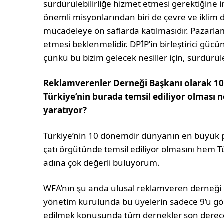
sürdürülebilirliğe hizmet etmesi gerektiğin
önemli misyonlarından biri de çevre ve iklim d
mücadeleye ön saflarda katılmasıdır. Pazarlam
etmesi beklenmelidir. DPİP’in birleştirici gücün
çünkü bu bizim gelecek nesiller için, sürdürüle
Reklamverenler Derneği Başkanı olarak 10.
Türkiye’nin burada temsil ediliyor olması 
yaratıyor?
Türkiye’nin 10 dönemdir dünyanın en büyük p
çatı örgütünde temsil ediliyor olmasını hem 
adına çok değerli buluyorum.
WFA’nın şu anda ulusal reklamveren derneği ol
yönetim kurulunda bu üyelerin sadece 9’u gör
edilmek konusunda tüm dernekler son derece