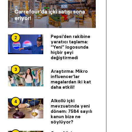
Carrefour’da içki satışı sona
eriyor!
Pepsi’den rakibine
2
yaratıcı taşlama:
“Yeni” logosunda
hiçbir şeyi
değiştirmedi
3
Araştırma: Mikro
influencer’lar
megalardan iki kat
daha etkili!
Alkollü içki
4
mevzuatında yeni
dönem: 7584 sayılı
kanun bize ne
söylüyor?