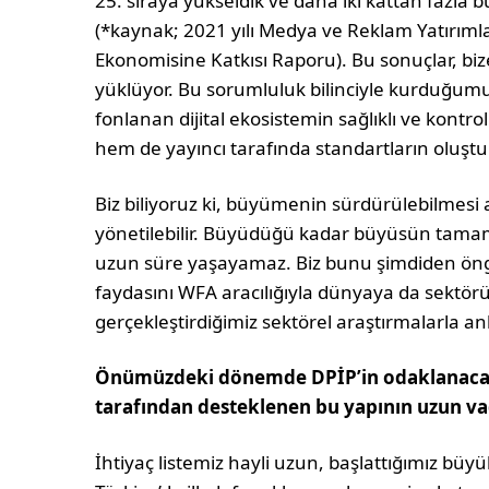
25. sıraya yükseldik ve daha iki kattan fazla
(*kaynak; 2021 yılı Medya ve Reklam Yatırıml
Ekonomisine Katkısı Raporu). Bu sonuçlar, bi
yüklüyor. Bu sorumluluk bilinciyle kurduğumu
fonlanan dijital ekosistemin sağlıklı ve kont
hem de yayıncı tarafında standartların oluşturu
Biz biliyoruz ki, büyümenin sürdürülebilmesi an
yönetilebilir. Büyüdüğü kadar büyüsün tamam 
uzun süre yaşayamaz. Biz bunu şimdiden öng
faydasını WFA aracılığıyla dünyaya da sektör
gerçekleştirdiğimiz sektörel araştırmalarla anl
Önümüzdeki dönemde DPİP’in odaklanacağı
tarafından desteklenen bu yapının uzun va
İhtiyaç listemiz hayli uzun, başlattığımız büyük