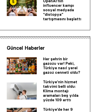
OpenAI’nin
5
influencer kampı
sosyal medyada
“distopya”
tartışmasını başlattı
Güncel Haberler
Her şehrin bir
gazozu var! Peki,
Türkiye nasıl yerel
gazoz cenneti oldu?
Türkiye’nin hizmet
takvimi belli oldu:
Klima montajı
aramaları beş yılda
yüzde 109 arttı
Türkiye’de her 9