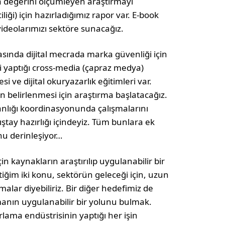
a değerini ölçümleyen araştırmayı
liği) için hazırladığımız rapor var. E-book
ideolarımızı sektöre sunacağız.
sında dijital mecrada marka güvenliği için
ni yaptığı cross-media (çapraz medya)
 ve dijital okuryazarlık eğitimleri var.
ın belirlenmesi için araştırma başlatacağız.
anlığı koordinasyonunda çalışmalarını
ştay hazırlığı içindeyiz. Tüm bunlara ek
nu derinleşiyor…
in kaynakların araştırılıp uygulanabilir bir
ğim iki konu, sektörün geleceği için, uzun
lar diyebiliriz. Bir diğer hedefimiz de
olmanın uygulanabilir bir yolunu bulmak.
lama endüstrisinin yaptığı her işin