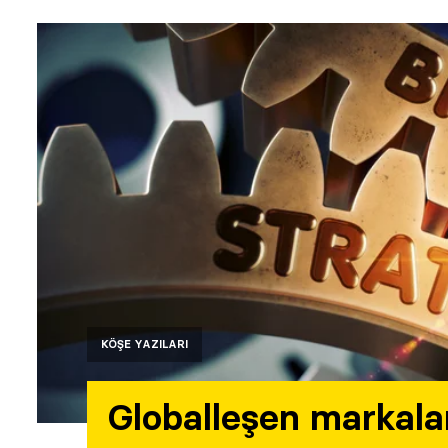
KÖŞE YAZILARI
Globalleşen markala