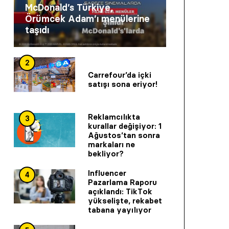
McDonald’s Türkiye,
Örümcek Adam’ı menülerine
taşıdı
2
Carrefour’da içki
satışı sona eriyor!
Reklamcılıkta
3
kurallar değişiyor: 1
Ağustos’tan sonra
markaları ne
bekliyor?
Influencer
4
Pazarlama Raporu
açıklandı: TikTok
yükselişte, rekabet
tabana yayılıyor