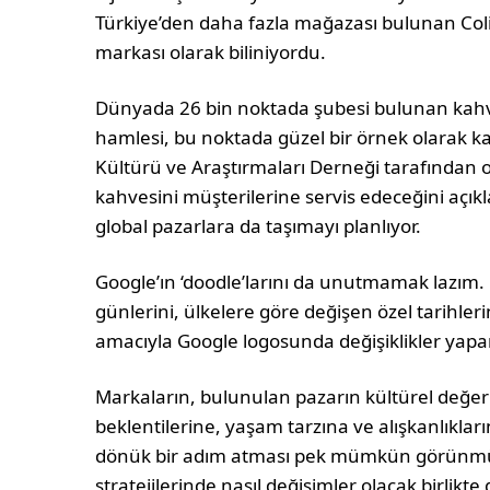
Türkiye’den daha fazla mağazası bulunan Coli
markası olarak biliniyordu.
Dünyada 26 bin noktada şubesi bulunan kahve 
hamlesi, bu noktada güzel bir örnek olarak ka
Kültürü ve Araştırmaları Derneği tarafından 
kahvesini müşterilerine servis edeceğini açı
global pazarlara da taşımayı planlıyor.
Google’ın ‘doodle’larını da unutmamak lazım. F
günlerini, ülkelere göre değişen özel tarihle
amacıyla Google logosunda değişiklikler yapara
Markaların, bulunulan pazarın kültürel değer
beklentilerine, yaşam tarzına ve alışkanlıkl
dönük bir adım atması pek mümkün görünmüy
stratejilerinde nasıl değişimler olacak birlikte 