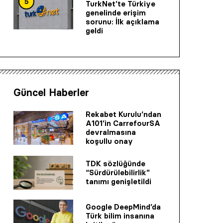
5
TurkNet’te Türkiye
genelinde erişim
sorunu: İlk açıklama
geldi
Güncel Haberler
Rekabet Kurulu’ndan
A101’in CarrefourSA
devralmasına
koşullu onay
TDK sözlüğünde
“Sürdürülebilirlik”
tanımı genişletildi
Google DeepMind’da
Türk bilim insanına