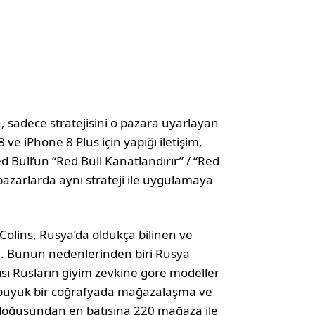
n, sadece stratejisini o pazara uyarlayan
ve iPhone 8 Plus için yapığı iletişim,
 Bull’un “Red Bull Kanatlandırır” / “Red
pazarlarda aynı strateji ile uygulamaya
Colins, Rusya’da oldukça bilinen ve
ka. Bunun nedenlerinden biri Rusya
ısı Rusların giyim zevkine göre modeller
 büyük bir coğrafyada mağazalaşma ve
n doğusundan en batısına 220 mağaza ile