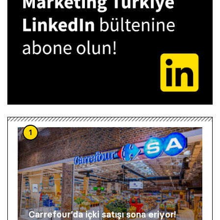
1
Carrefour’da içki satışı sona eriyor!