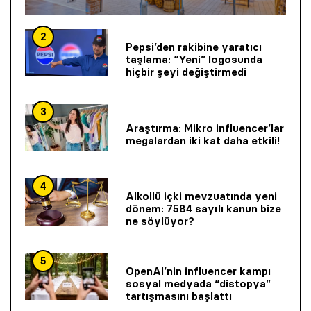
2
Pepsi’den rakibine yaratıcı
taşlama: “Yeni” logosunda
hiçbir şeyi değiştirmedi
3
Araştırma: Mikro influencer’lar
megalardan iki kat daha etkili!
4
Alkollü içki mevzuatında yeni
dönem: 7584 sayılı kanun bize
ne söylüyor?
5
OpenAI’nin influencer kampı
sosyal medyada “distopya”
tartışmasını başlattı