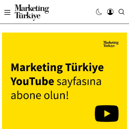
Abone Ol
Haberler
Yaratıcı İşler
Dergiler
Etkinlikler
Söyleşiler
Kariyer