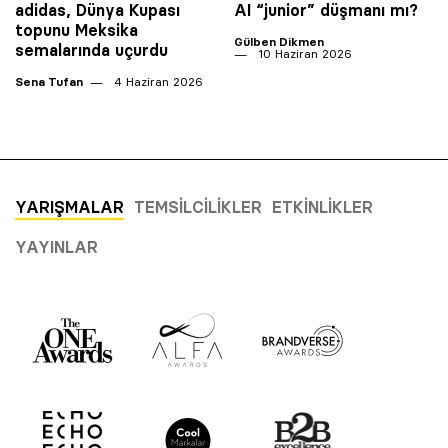
adidas, Dünya Kupası
AI “junior” düşmanı mı?
topunu Meksika
Gülben Dikmen
semalarında uçurdu
10 Haziran 2026
Sena Tufan
4 Haziran 2026
YARIŞMALAR
TEMSILCILIKLER
ETKINLIKLER
YAYINLAR