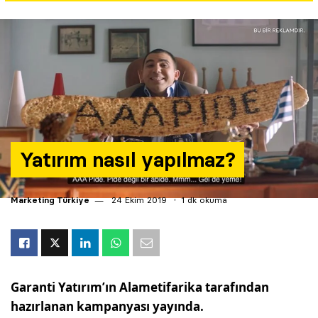
Yazarlar
Araştırma
Yatırım nasıl yapılmaz?
Marketing Türkiye
24 Ekim 2019
1 dk okuma
Garanti Yatırım’ın Alametifarika tarafından
hazırlanan kampanyası yayında.