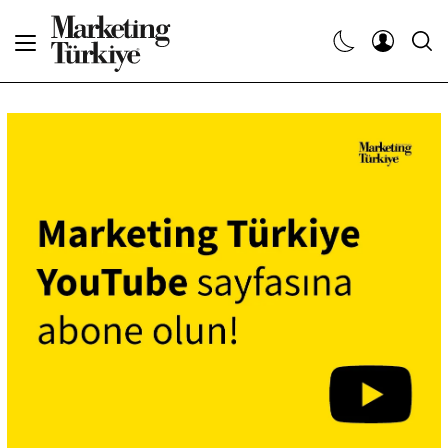
Abone Ol
Haberler
Yaratıcı İşler
Dergiler
Etkinlikler
Söyleşiler
Kariyer