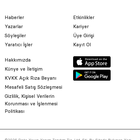
Haberler
Etkinlikler
Yazarlar
Kariyer
Söyleşiler
Üye Girişi
Yaratıcı İşler
Kayıt Ol
Hakkımızda
Künye ve İletişim
KVKK Açık Rıza Beyanı
Mesafeli Satış Sözleşmesi
Gizlilik, Kişisel Verilerin
Korunması ve İşlenmesi
© 2001 Rota Yayın Yapım Tanıtım Tic. Ltd. Şti. Bu Sitede Bulunan
Politikası
Yazı Ve Çizimlerin Her Hakkı Saklıdır.
Asquared WordPress Agency
tarafından tasarlanmış ve
kodlanmıştır.
©2026 Rota Yayın Yapım Tanıtım Tic. Ltd. Şti. Bu Sitede Bulunan Yazı