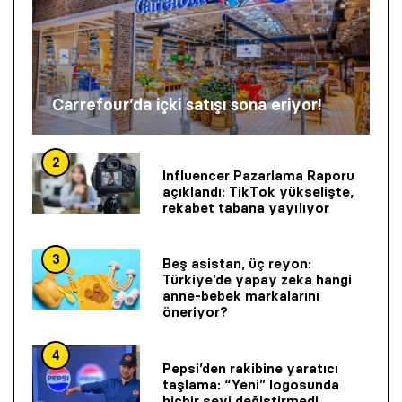
Carrefour’da içki satışı sona eriyor!
2
Influencer Pazarlama Raporu
açıklandı: TikTok yükselişte,
rekabet tabana yayılıyor
3
Beş asistan, üç reyon:
Türkiye’de yapay zeka hangi
anne-bebek markalarını
öneriyor?
4
Pepsi’den rakibine yaratıcı
taşlama: “Yeni” logosunda
hiçbir şeyi değiştirmedi