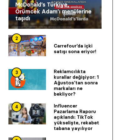
McDonald’s Türkiye,
Örümcek Adam’ı menülerine
taşıdı
2
Carrefour’da içki
satışı sona eriyor!
Reklamcılıkta
3
kurallar değişiyor: 1
Ağustos’tan sonra
markaları ne
bekliyor?
Influencer
4
Pazarlama Raporu
açıklandı: TikTok
yükselişte, rekabet
tabana yayılıyor