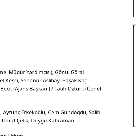
el Müdür Yardımcısı), Gönül Göral
l Keşci, Senanur Aslıbay, Başak Koç
Becit (Ajans Başkanı) / Fatih Öztürk (Genel
eri), Aytunç Erkekoğlu, Cem Gündoğdu, Salih
az, Umut Çelik, Duygu Kahraman
ran Udum