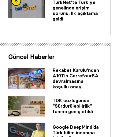
5
TurkNet’te Türkiye
genelinde erişim
sorunu: İlk açıklama
geldi
Güncel Haberler
Rekabet Kurulu’ndan
A101’in CarrefourSA
devralmasına
koşullu onay
TDK sözlüğünde
“Sürdürülebilirlik”
tanımı genişletildi
Google DeepMind’da
Türk bilim insanına