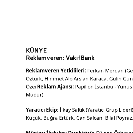
KÜNYE
Reklamveren:
VakıfBank
Reklamveren Yetkilileri:
Ferkan Merdan (Gen
Öztürk, Himmet Alp Arslan Karaca, Gülin Güne
Özer
Reklam Ajansı:
Papillon İstanbul- Yunus 
Müdür)
Yaratıcı Ekip:
İlkay Saltık (Yaratıcı Grup Lid
Küçük, Buğra Ertürk, Can Salcan, Bilal Poyr
Müşteri İlişkileri Direktörü:
Gülden Özbaşa