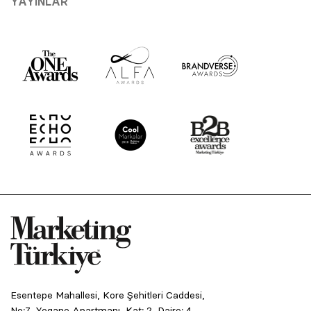
YAYINLAR
Esentepe Mahallesi, Kore Şehitleri Caddesi,
No:7, Yegane Apartmanı, Kat: 2, Daire: 4,