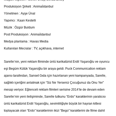
Produksiyon Şirketi : Animaİstanbul
Yönetmen : Ayşe Ünal
Yapımcı : Kaan Kestelli
Müzik : Özgür Buldum
Post Produksiyon : Animaİstanbul
Medya planlama : Havas Media
Kullanılan Mecralar : TV, açıkhava, internet
Sarelle’nin, yeni reklam filminde ünlü karikatürist Erdil Yaşaroğlu ve oyuncu
eşi Begüm Kütük Yaşaroğlu bir araya geldi. Puck Communication reklam
ajansı tarafından, Sanset Gıda için hazırlanan yeni kampanyada, Sarelle,
sağlıklı içeriğini anlatmak için “Siz Ne Yerseniz Çocuğunuz da Onu Yer”
mesajı veriyor. Eğlenceli reklam filmleri serisine 2014’te de devam eden
Sarelle’nin yeni iletişiminde, Sarelle tutkunu “Erdo” karakterinin yaratıcısı
ünlü karikatürist Erdil Yaşaroğlu, sevimliliğiyle büyük bir hayran kitlesi
toplayacak olan “Erdo” karakterinin ikizi “Bego” karakterini de filme dahil