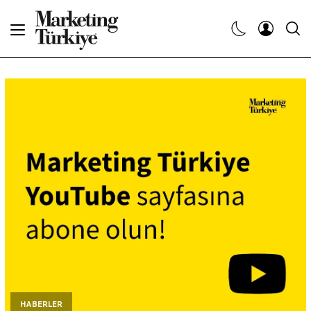
Abone Ol
Haberler
Yaratıcı İşler
Dergiler
Etkinlikler
Söyleşiler
Kariyer
HABERLER