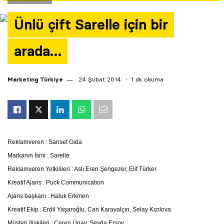
Yazarlar
Ünlü çift Sarelle için bir
Araştırma
arada…
Marketing Türkiye
24 Şubat 2014
1 dk okuma
Reklamveren : Sanset Gıda
Markanın İsmi : Sarelle
Reklamveren Yetkilileri : Aslı Eren Şengezer, Elif Türker
Kreatif Ajans : Puck Communication
Ajans başkanı : Haluk Erkmen
Kreatif Ekip : Erdil Yaşaroğlu, Can Karayalçın, Selay Kızılova
Müşteri İlişkileri : Ceren Ünay, Sevda Ersoy