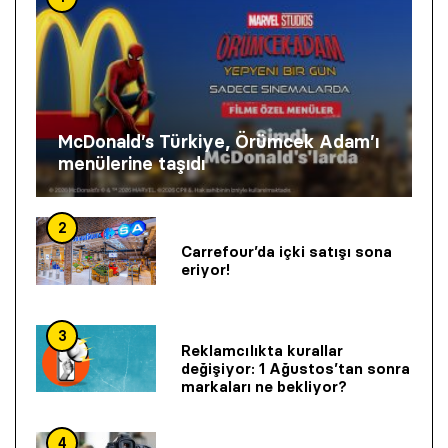
McDonald’s Türkiye, Örümcek Adam’ı
menülerine taşıdı
2
Carrefour’da içki satışı sona
eriyor!
3
Reklamcılıkta kurallar
değişiyor: 1 Ağustos’tan sonra
markaları ne bekliyor?
4