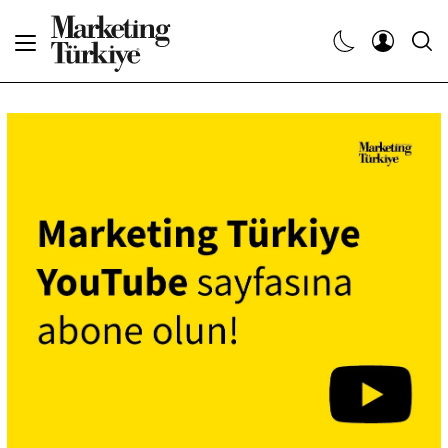
Abone Ol
Haberler
Yaratıcı İşler
Dergiler
Etkinlikler
Söyleşiler
Kariyer