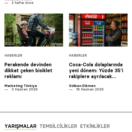
2 hafta önce
HABERLER
HABERLER
Perakende devinden
Coca-Cola dolaplarında
dikkat çeken bisiklet
yeni dönem: Yüzde 35’i
reklamı
rakiplere ayrılacak…
Marketing Türkiye
Gülben Dikmen
3 Haziran 2026
18 Haziran 2026
YARIŞMALAR
TEMSILCILIKLER
ETKINLIKLER