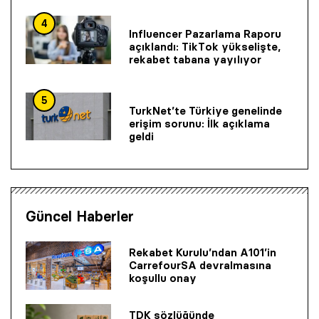
4
Influencer Pazarlama Raporu
açıklandı: TikTok yükselişte,
rekabet tabana yayılıyor
5
TurkNet’te Türkiye genelinde
erişim sorunu: İlk açıklama
geldi
Güncel Haberler
Rekabet Kurulu’ndan A101’in
CarrefourSA devralmasına
koşullu onay
TDK sözlüğünde