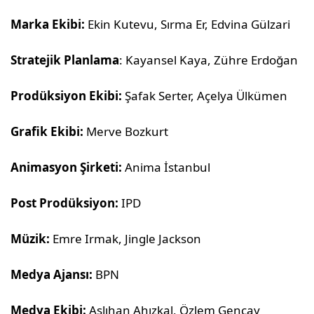
Marka Ekibi:
Ekin Kutevu, Sırma Er, Edvina Gülzari
Stratejik Planlama
: Kayansel Kaya, Zühre Erdoğan
Prodüksiyon Ekibi:
Şafak Serter, Açelya Ülkümen
Grafik Ekibi:
Merve Bozkurt
Animasyon Şirketi:
Anima İstanbul
Post Prodüksiyon:
IPD
Müzik:
Emre Irmak, Jingle Jackson
Medya Ajansı:
BPN
Medya Ekibi:
Aslıhan Ahızkal, Özlem Gencay