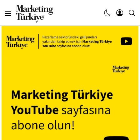
Abone Ol
Haberler
Yaratıcı İşler
Dergiler
Etkinlikler
Söyleşiler
Kariyer