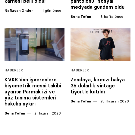
karnesi belli oldu!
pantolonu” sosyal
medyada gündem oldu
Nafizcan Önder
1 gün önce
Sena Tufan
3 hafta önce
HABERLER
HABERLER
KVKK’dan işverenlere
Zendaya, kırmızı halıya
biyometrik mesai takibi
35 dolarlık vintage
uyarısı: Parmak izi ve
tişörtle katıldı
yüz tanıma sistemleri
Sena Tufan
25 Haziran 2026
hukuka aykırı
Sena Tufan
2 Haziran 2026