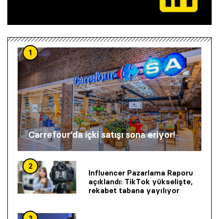
1
Carrefour’da içki satışı sona eriyor!
2
Influencer Pazarlama Raporu
açıklandı: TikTok yükselişte,
rekabet tabana yayılıyor
3