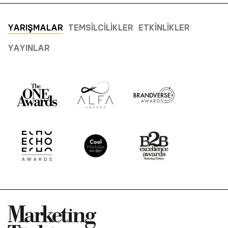
YARIŞMALAR
TEMSILCILIKLER
ETKINLIKLER
YAYINLAR