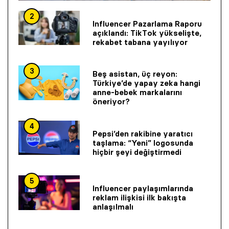
2
Influencer Pazarlama Raporu
açıklandı: TikTok yükselişte,
rekabet tabana yayılıyor
3
Beş asistan, üç reyon:
Türkiye’de yapay zeka hangi
anne-bebek markalarını
öneriyor?
4
Pepsi’den rakibine yaratıcı
taşlama: “Yeni” logosunda
hiçbir şeyi değiştirmedi
5
Influencer paylaşımlarında
reklam ilişkisi ilk bakışta
anlaşılmalı