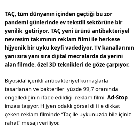
TAÇ, tüm dünyanın içinden geçtiği bu zor
pandemi günlerinde ev tekstili sektörüne bir
yenilik getiriyor. TAÇ yeni ürünü antibakteriyel
nevresim takımının reklam filmi ile herkese
hijyenik bir uyku keyfi vadediyor. TV kanallarının
yanı sıra yanı sıra dijital mecralarda da yerini
alan filmde, özel 3D teknikleri de göze çarpıyor.
Biyosidal içerikli antibakteriyel kumaşlarla
tasarlanan ve bakterileri yüzde 99,7 oranında
engellediğinin ifade edildiği reklam filmi,
Ad-Stop
imzası taşıyor. Hijyen odaklı görsel dili ile dikkat
çeken reklam filminde “Taç ile uykunuzda bile içiniz
rahat” mesajı veriliyor.