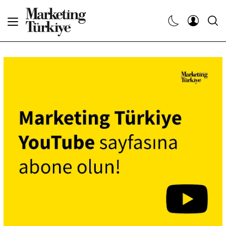
Abone Ol
Haberler
Yaratıcı İşler
Dergiler
Etkinlikler
Söyleşiler
Kariyer