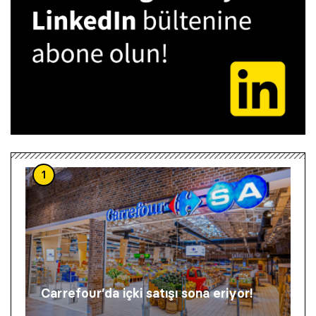
1
Carrefour’da içki satışı sona eriyor!