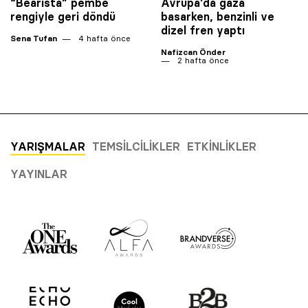
“Bearista” pembe
Avrupa’da gaza
rengiyle geri döndü
basarken, benzinli ve
dizel fren yaptı
Sena Tufan
4 hafta önce
Nafizcan Önder
2 hafta önce
YARIŞMALAR
TEMSILCILIKLER
ETKINLIKLER
YAYINLAR