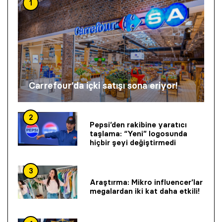
1
Carrefour’da içki satışı sona eriyor!
2
Pepsi’den rakibine yaratıcı
taşlama: “Yeni” logosunda
hiçbir şeyi değiştirmedi
3
Araştırma: Mikro influencer’lar
megalardan iki kat daha etkili!