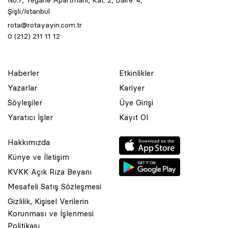
No:7, Yegane Apartmanı, Kat: 2, Daire: 4,
Şişli/İstanbul
rota@rotayayin.com.tr
0 (212) 211 11 12
Haberler
Etkinlikler
Yazarlar
Kariyer
Söyleşiler
Üye Girişi
Yaratıcı İşler
Kayıt Ol
Hakkımızda
Künye ve İletişim
KVKK Açık Rıza Beyanı
Mesafeli Satış Sözleşmesi
Gizlilik, Kişisel Verilerin
Korunması ve İşlenmesi
© 2001 Rota Yayın Yapım Tanıtım Tic. Ltd. Şti. Bu Sitede Bulunan
Politikası