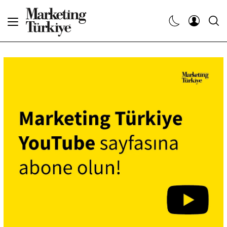
Abone Ol
Haberler
Yaratıcı İşler
Dergiler
Etkinlikler
Söyleşiler
Kariyer