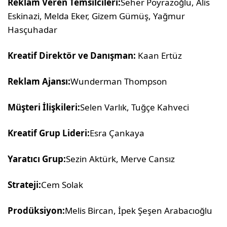
Reklam Veren Temsilcileri:
Seher Poyrazoğlu, Alis
Eskinazi, Melda Eker, Gizem Gümüş, Yağmur
Hasçuhadar
Kreatif Direktör ve Danışman:
Kaan Ertüz
Reklam Ajansı:
Wunderman Thompson
Müşteri İlişkileri:
Selen Varlık, Tuğçe Kahveci
Kreatif Grup Lideri:
Esra Çankaya
Yaratıcı Grup:
Sezin Aktürk, Merve Cansız
Strateji:
Cem Solak
Prodüksiyon:
Melis Bircan, İpek Şeşen Arabacıoğlu