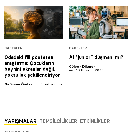
HABERLER
HABERLER
Odadaki fili gösteren
AI “junior” düşmanı mı?
araştırma: Çocukların
Gülben Dikmen
beynini ekranlar değil,
10 Haziran 2026
yoksulluk şekillendiriyor
Nafizcan Önder
1 hafta önce
YARIŞMALAR
TEMSILCILIKLER
ETKINLIKLER