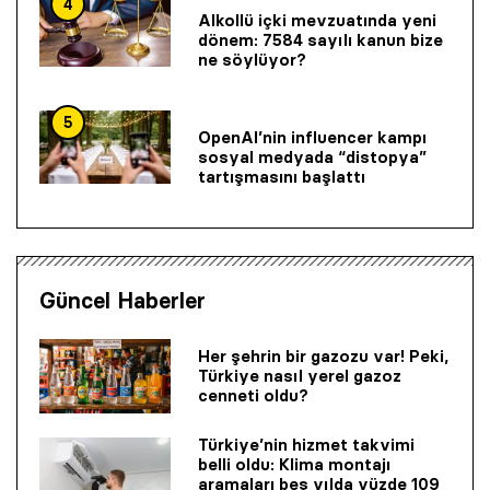
4
Alkollü içki mevzuatında yeni
dönem: 7584 sayılı kanun bize
ne söylüyor?
5
OpenAI’nin influencer kampı
sosyal medyada “distopya”
tartışmasını başlattı
Güncel Haberler
Her şehrin bir gazozu var! Peki,
Türkiye nasıl yerel gazoz
cenneti oldu?
Türkiye’nin hizmet takvimi
belli oldu: Klima montajı
aramaları beş yılda yüzde 109