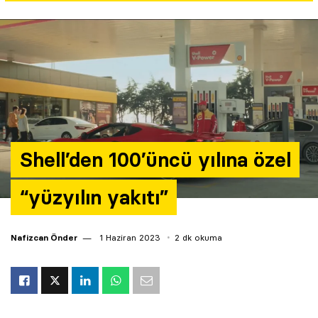
Yazarlar
Araştırma
Shell’den 100’üncü yılına özel
“yüzyılın yakıtı”
Nafizcan Önder
1 Haziran 2023
2 dk okuma