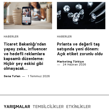
HABERLER
HABERLER
Ticaret Bakanlığı’ndan
Pırlanta ve değerli taş
yapay zeka, influencer
satışında yeni dönem:
ve hedefli reklamlara
Açık etiket zorunlu oldu
kapsamlı düzenleme:
Marketing Türkiye
Hiçbir şey eskisi gibi
24 Haziran 2026
olmayacak…
Sena Tufan
1 Temmuz 2026
YARIŞMALAR
TEMSILCILIKLER
ETKINLIKLER