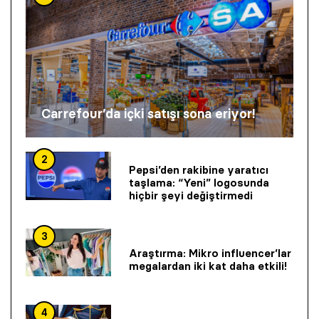
Carrefour’da içki satışı sona eriyor!
2
Pepsi’den rakibine yaratıcı
taşlama: “Yeni” logosunda
hiçbir şeyi değiştirmedi
3
Araştırma: Mikro influencer’lar
megalardan iki kat daha etkili!
4