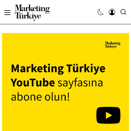
Abone Ol
Haberler
Yaratıcı İşler
Dergiler
Etkinlikler
Söyleşiler
Kariyer