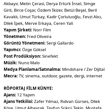
Akbayır, Metin Çerasi, Derya Ertürk İnsel, Simge
Girit, Birce Coşar, Özdem İkizer, Betül Beşel, Beril
Kavaklı, Umut Türkay, Kadir Çorluluoğlu, Fevzi Alıcı,
Dilek İpek, Merve Erkaya, Ceren Yali
Yapım Şirketi:
Norr Film
Yönetmen:
Fred Oliveira
Görüntü Yönetmeni:
Sergi Gallardo
Yapımcı:
Özge Göksel
Post Prodüksiyon:
Sinefekt
Müzik:
Nuno Malo
Medya Planlama/Satınalma:
Mindshare / Zer Dijital
Mecra:
TV, sinema, outdoor, gazete, dergi, internet
RÖPORTAJ FİLM KÜNYE:
Ajans:
12 Yapım
Ajans Yetkilisi:
Zafer Yılmaz, Rıdvan Gürses, Dilek
Köse, Umut Albayrak, Tayfun Şükrü Tekin, Mustafa