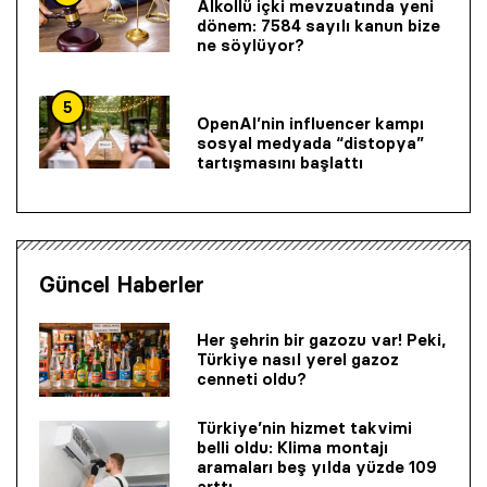
Alkollü içki mevzuatında yeni
dönem: 7584 sayılı kanun bize
ne söylüyor?
5
OpenAI’nin influencer kampı
sosyal medyada “distopya”
tartışmasını başlattı
Güncel Haberler
Her şehrin bir gazozu var! Peki,
Türkiye nasıl yerel gazoz
cenneti oldu?
Türkiye’nin hizmet takvimi
belli oldu: Klima montajı
aramaları beş yılda yüzde 109
arttı