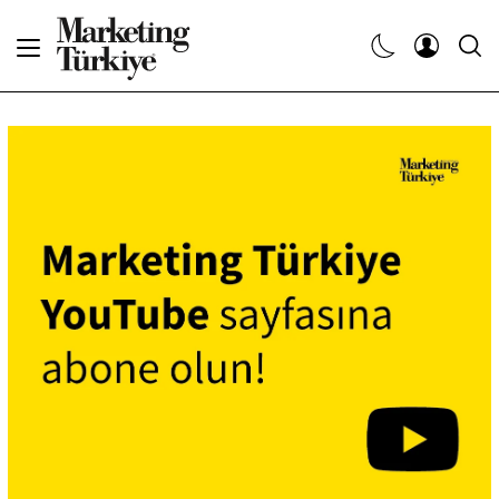
Abone Ol
Haberler
Yaratıcı İşler
Dergiler
Etkinlikler
Söyleşiler
Kariyer