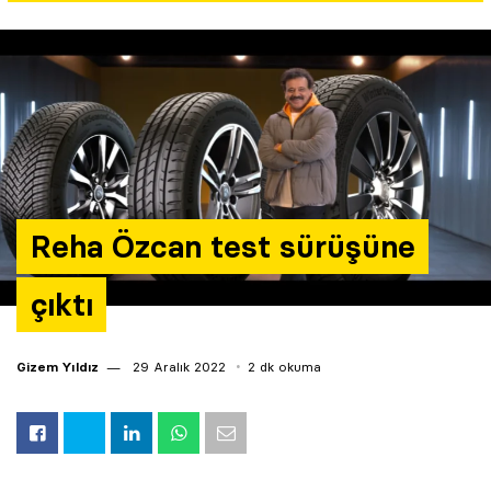
Yazarlar
Araştırma
Reha Özcan test sürüşüne
çıktı
Gizem Yıldız
29 Aralık 2022
2 dk okuma