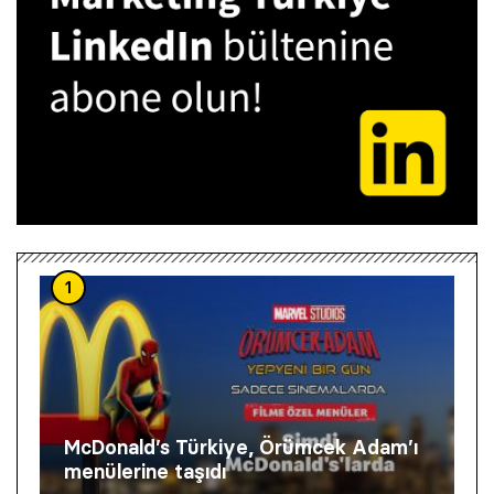
1
McDonald’s Türkiye, Örümcek Adam’ı
menülerine taşıdı