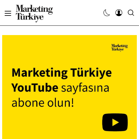
Abone Ol
Haberler
Yaratıcı İşler
Dergiler
Etkinlikler
Söyleşiler
Kariyer