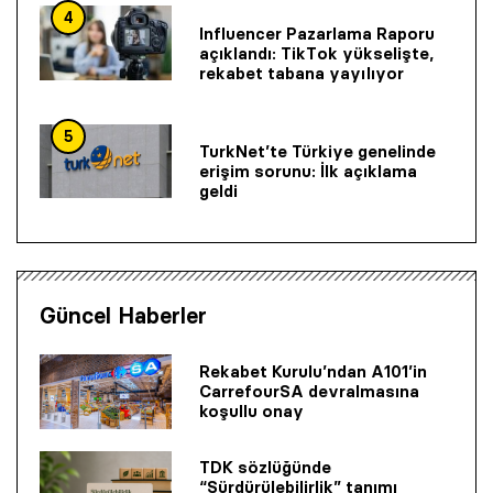
4
Influencer Pazarlama Raporu
açıklandı: TikTok yükselişte,
rekabet tabana yayılıyor
5
TurkNet’te Türkiye genelinde
erişim sorunu: İlk açıklama
geldi
Güncel Haberler
Rekabet Kurulu’ndan A101’in
CarrefourSA devralmasına
koşullu onay
TDK sözlüğünde
“Sürdürülebilirlik” tanımı