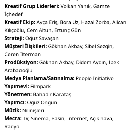
Kreatif Grup Liderleri:
Volkan Yanık, Gamze
İçhedef
Kreatif Ekip:
Ayça Eriş, Bora Uz, Hazal Zorba, Alican
Kılıçoğlu, Cem Altun, Ertunç Gün
Strateji:
Oğuz Savaşan
Müşteri İlişkileri:
Gökhan Akbay, Sibel Sezgin,
Ceren İlterman
Prodüksiyon:
Gökhan Akbay, Didem Aydın, İpek
Arabacıoğlu
Medya Planlama/Satınalma:
People Initiative
Yapımevi:
Filmpark
Yönetmen:
Bahadır Karataş
Yapımcı:
Oğuz Ongun
Müzik:
Nilinişleri
Mecra:
TV, Sinema, Basın, İnternet, Açık hava,
Radyo