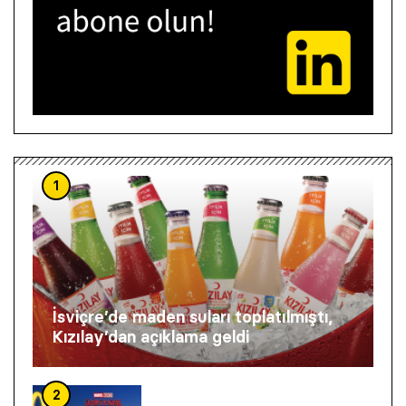
1
İsviçre’de maden suları toplatılmıştı,
Kızılay’dan açıklama geldi
2