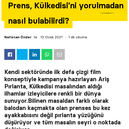
Prens, Külkedisi’ni yorulmadan
Yazarlar
nasıl bulabilirdi?
Araştırma
Nafizcan Önder
13 Ocak 2021
1 dk okuma
Kendi sektöründe ilk defa çizgi film
konseptiyle kampanya hazırlayan Ariş
Pırlanta, Külkedisi masalından aldığı
ilhamlar izleyicilere renkli bir dünya
sunuyor.
Bilinen masaldan farklı olarak
balodan kaçmakta olan prenses bu kez
ayakkabısını değil pırlanta yüzüğünü
düşürüyor ve tüm masalın seyri o noktada