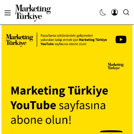
Abone Ol
Haberler
Yaratıcı İşler
Dergiler
Etkinlikler
Söyleşiler
Kariyer