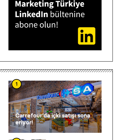
1
Carrefour’da içki satışı sona
eriyor!