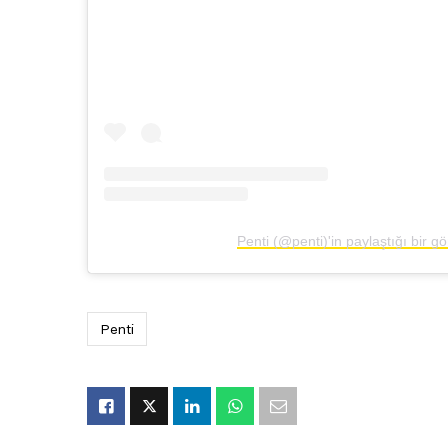
Penti (@penti)'in paylaştığı bir g
Penti