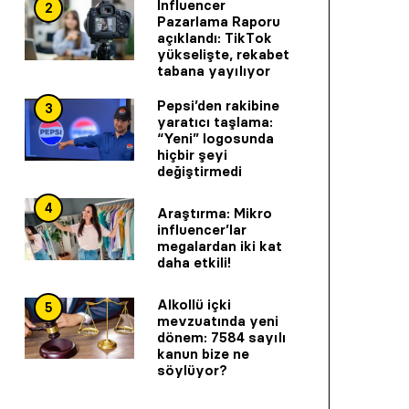
Influencer
2
Pazarlama Raporu
açıklandı: TikTok
yükselişte, rekabet
tabana yayılıyor
Pepsi’den rakibine
3
yaratıcı taşlama:
“Yeni” logosunda
hiçbir şeyi
değiştirmedi
4
Araştırma: Mikro
influencer’lar
megalardan iki kat
daha etkili!
Alkollü içki
5
mevzuatında yeni
dönem: 7584 sayılı
kanun bize ne
söylüyor?