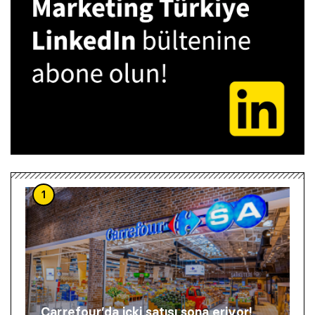
1
Carrefour’da içki satışı sona eriyor!