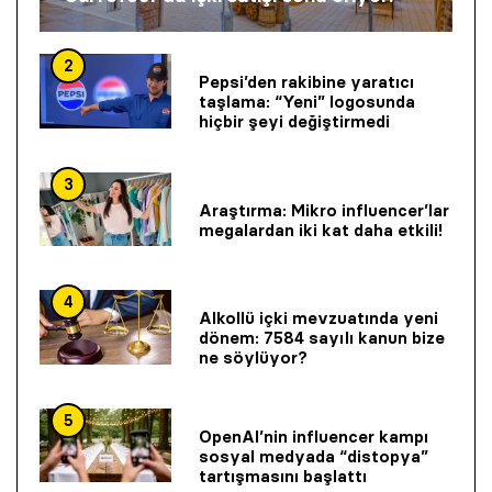
2
Pepsi’den rakibine yaratıcı
taşlama: “Yeni” logosunda
hiçbir şeyi değiştirmedi
3
Araştırma: Mikro influencer’lar
megalardan iki kat daha etkili!
4
Alkollü içki mevzuatında yeni
dönem: 7584 sayılı kanun bize
ne söylüyor?
5
OpenAI’nin influencer kampı
sosyal medyada “distopya”
tartışmasını başlattı