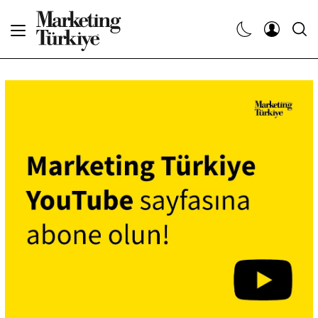
Abone Ol
Haberler
Yaratıcı İşler
Dergiler
Etkinlikler
Söyleşiler
Kariyer