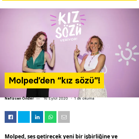
Yazarlar
Araştırma
Molped’den “kız sözü”!
Nafizcan Önder
16 Eylül 2020
1 dk okuma
Molped, ses getirecek yeni bir işbirliğine ve