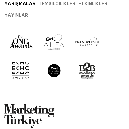
YARIŞMALAR
TEMSILCILIKLER
ETKINLIKLER
YAYINLAR