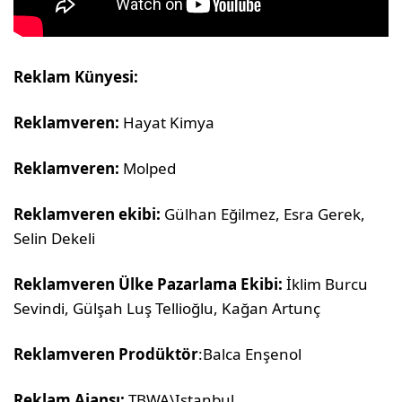
Reklam Künyesi:
Reklamveren:
Hayat Kimya
Reklamveren:
Molped
Reklamveren ekibi:
Gülhan Eğilmez, Esra Gerek,
Selin Dekeli
Reklamveren Ülke Pazarlama Ekibi:
İklim Burcu
Sevindi, Gülşah Luş Tellioğlu, Kağan Artunç
Reklamveren Prodüktör
:Balca Enşenol
Reklam Ajansı:
TBWA\Istanbul