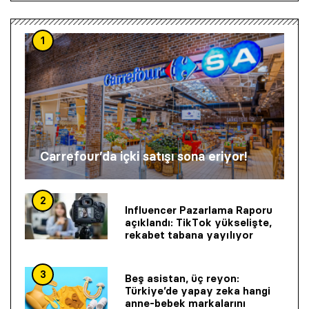
1
Carrefour’da içki satışı sona eriyor!
2
Influencer Pazarlama Raporu
açıklandı: TikTok yükselişte,
rekabet tabana yayılıyor
3
Beş asistan, üç reyon:
Türkiye’de yapay zeka hangi
anne-bebek markalarını