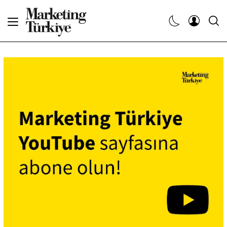
Abone Ol
Haberler
Yaratıcı İşler
Dergiler
Etkinlikler
Söyleşiler
Kariyer