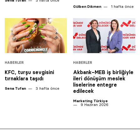
Sena Tufan
3 hafta önce
Gülben Dikmen
1 hafta önce
HABERLER
HABERLER
KFC, turşu sevgisini
Akbank–MEB iş birliğiyle
tırnaklara taşıdı
ileri dönüşüm meslek
liselerine entegre
Sena Tufan
3 hafta önce
edilecek
Marketing Türkiye
9 Haziran 2026