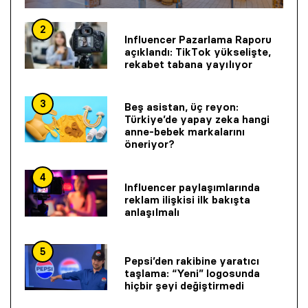
2
Influencer Pazarlama Raporu
açıklandı: TikTok yükselişte,
rekabet tabana yayılıyor
3
Beş asistan, üç reyon:
Türkiye’de yapay zeka hangi
anne-bebek markalarını
öneriyor?
4
Influencer paylaşımlarında
reklam ilişkisi ilk bakışta
anlaşılmalı
5
Pepsi’den rakibine yaratıcı
taşlama: “Yeni” logosunda
hiçbir şeyi değiştirmedi