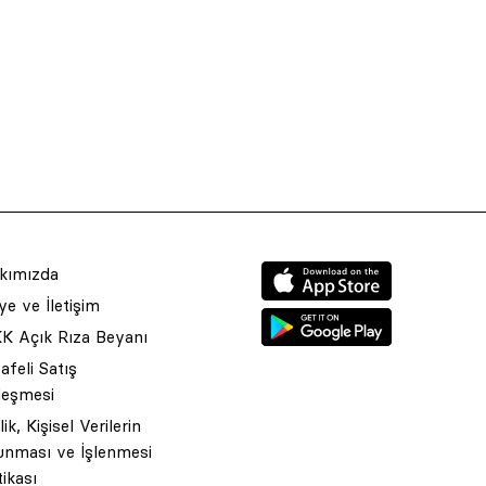
kımızda
e ve İletişim
K Açık Rıza Beyanı
feli Satış
leşmesi
ilik, Kişisel Verilerin
unması ve İşlenmesi
tikası