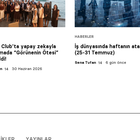
HABERLER
 Club’ta yapay zekayla
İş dünyasında haftanın ata
mada “Görünenin Ötesi”
(25-31 Temmuz)
di!
Sena Tufan
6 gün önce
an
30 Haziran 2026
LIKLER
YAYINLAR