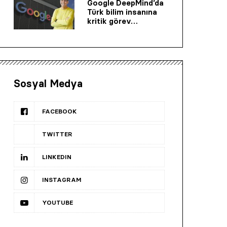
Google DeepMind’da
Türk bilim insanına
kritik görev…
Sosyal Medya
FACEBOOK
TWITTER
LINKEDIN
INSTAGRAM
YOUTUBE