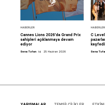
HABERLER
HABERLER
Cannes Lions 2026’da Grand Prix
C Level
sahipleri açıklanmaya devam
pazarla
ediyor
keşfedil
Sena Tufan
25 Haziran 2026
Sena Tuf
YARIŞMALAR
TEMSILCILIKLER
ETKIN