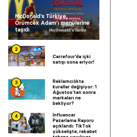
McDonald’s Türkiye,
Örümcek Adam’ı menülerine
taşıdı
2
Carrefour’da içki
satışı sona eriyor!
Reklamcılıkta
3
kurallar değişiyor: 1
Ağustos’tan sonra
markaları ne
bekliyor?
Influencer
4
Pazarlama Raporu
açıklandı: TikTok
yükselişte, rekabet
tabana yayılıyor